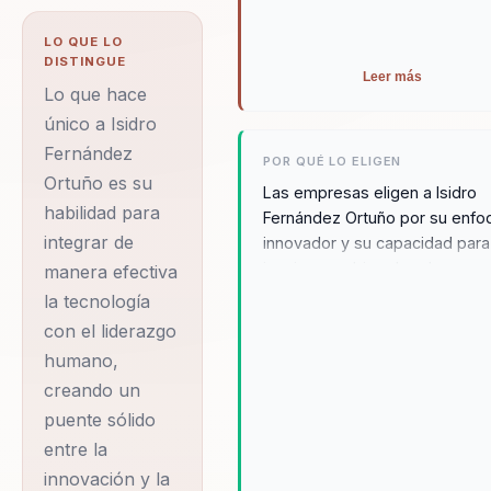
neurociencia y
LO QUE LO
comportamiento en
DISTINGUE
Leer más
decisiones practicas.
Lo que hace
Su diferencial:
único a Isidro
Fernández
combina ciencia del
POR QUÉ LO ELIGEN
Ortuño es su
comportamiento con
Las empresas eligen a Isidro
habilidad para
aplicacion practica
Fernández Ortuño por su enfo
integrar de
innovador y su capacidad para
para organizaciones.
inspirar cambios duraderos en
manera efectiva
Isidro Fernández
organizaciones. Sus conferenc
la tecnología
Ortuño es un
no solo motivan a los asistent
con el liderazgo
sino que también proporciona
conferencista de
humano,
estrategias concretas para
renombre que ha
creando un
mejorar la eficiencia y fomenta
dedicado su carrera
puente sólido
una cultura de innovación.
a transformar la
Testimonios de líderes
entre la
empresariales destacan cómo
manera en que las
innovación y la