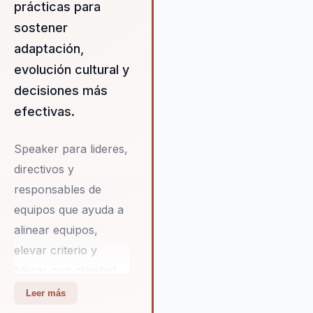
prácticas para
adaptabilidad. Isidro también
destaca la importancia de inte
sostener
la tecnología en el liderazgo,
adaptación,
enseñando a los líderes cómo
evolución cultural y
utilizar herramientas avanzada
para optimizar procesos y mej
decisiones más
la toma de decisiones. Con su
efectivas.
enfoque en la transformación
cultural, Isidro ayuda a las
Speaker para lideres,
empresas a crear un entorno 
trabajo que no solo atraiga
directivos y
talento, sino que también lo
responsables de
potencie y lo retenga.
equipos que ayuda a
alinear equipos,
elevar criterio y
liderar con claridad
en contextos
Leer más
complejos. Integra