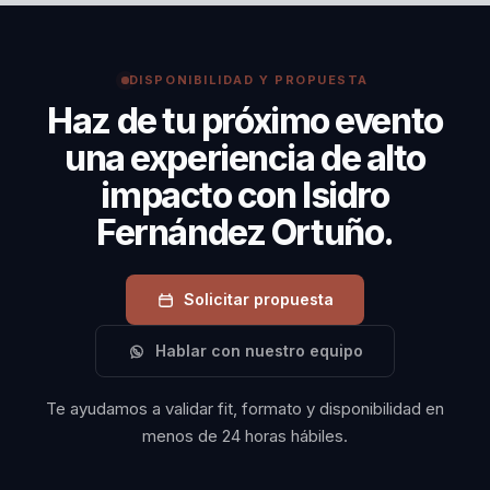
Con esa información se prepara una propuesta con
eficiencia.
disponibilidad, alcance y condiciones de participación.
DISPONIBILIDAD Y PROPUESTA
Haz de tu próximo evento
una experiencia de alto
impacto con Isidro
Fernández Ortuño.
Solicitar propuesta
Hablar con nuestro equipo
Te ayudamos a validar fit, formato y disponibilidad en
menos de 24 horas hábiles.