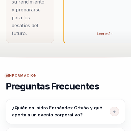
su rendimiento
cómo las empresas
y prepararse
pueden fomentar un
para los
entorno de trabajo
desafíos del
que no solo atraiga
futuro.
Leer más
talento, sino que
también lo retenga y
lo potencie.
Además, Isidro es un
INFORMACIÓN
firme defensor de la
Preguntas Frecuentes
integración de la
tecnología en el
liderazgo. En un
¿Quién es Isidro Fernández Ortuño y qué
aporta a un evento corporativo?
mundo donde la
tecnología avanza a
Speaker para lideres, directivos y responsables de