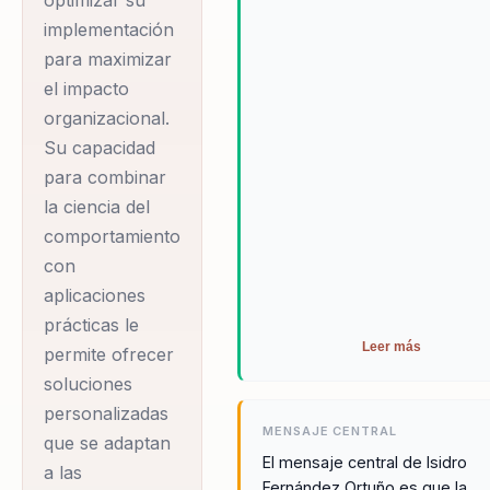
optimizar su
mejorar su rendimiento y
implementación
organizaciones
prepararse para los desafíos d
para maximizar
abordan el liderazgo
futuro.
el impacto
y la gestión del
organizacional.
talento. Con un
Su capacidad
enfoque centrado en
para combinar
el liderazgo
la ciencia del
estratégico, Isidro
comportamiento
ayuda a líderes y
con
directivos a superar
aplicaciones
las barreras que
prácticas le
impiden la alineación
Leer más
permite ofrecer
y cohesión de sus
soluciones
equipos. Su
personalizadas
MENSAJE CENTRAL
que se adaptan
metodología única
El mensaje central de Isidro
a las
combina principios
Fernández Ortuño es que la