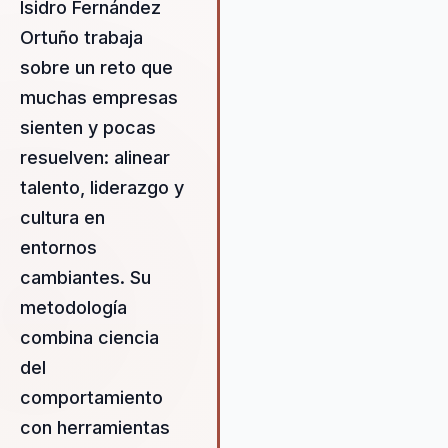
Isidro Fernández
permitiéndoles dejar atrás
Ortuño trabaja
estructuras desalineadas y
sobre un reto que
construir un liderazgo estraté
sólido. Su enfoque se centra e
muchas empresas
cohesión organizacional, utili
sienten y pocas
el liderazgo, el talento y la cul
resuelven: alinear
como pilares fundamentales p
el éxito. A través de sus
talento, liderazgo y
conferencias, Isidro proporcio
cultura en
los líderes las herramientas
entornos
necesarias para identificar y
superar las barreras que impi
cambiantes. Su
la alineación efectiva de sus
metodología
equipos. Su metodología com
combina ciencia
la ciencia del comportamiento
estrategias prácticas, lo que
del
permite a las organizaciones
comportamiento
implementar cambios durader
con herramientas
que impulsan la innovación y l