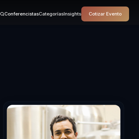
Conferencistas
Categorías
Insights
Cotizar Evento
ista de Empren