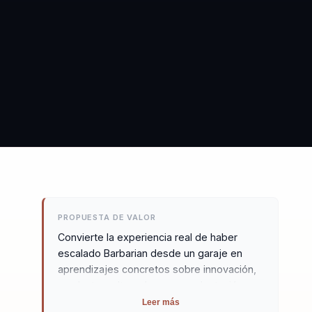
PROPUESTA DE VALOR
Convierte la experiencia real de haber
escalado Barbarian desde un garaje en
e
aprendizajes concretos sobre innovación,
producto, cultura de marca, adaptación y
crecimiento para empresas que quieren
Leer más