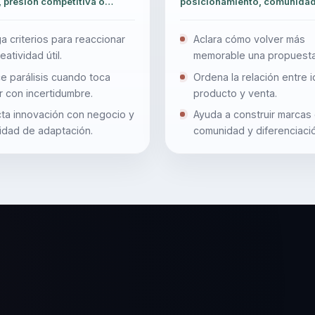
 presión competitiva o
posicionamiento, comunidad
 de reinventar oferta.
consistencia comercial.
a criterios para reaccionar
Aclara cómo volver más
eatividad útil.
memorable una propuest
comercial.
e parálisis cuando toca
Ordena la relación entre i
r con incertidumbre.
producto y venta.
ta innovación con negocio y
Ayuda a construir marcas
idad de adaptación.
comunidad y diferenciació