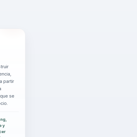
ruir
encia,
 partir
a
a que se
cio.
ing,
e y
cer