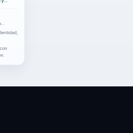
 y
a
dentidad,
 con
n.