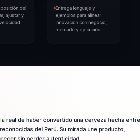
sposición del
Entrega lenguaje y
r, ajustar y
ejemplos para alinear
velocidad
innovación con negocio,
mercado y ejecución.
cia real de haber convertido una cerveza hecha entr
reconocidas del Perú. Su mirada une producto,
recer sin perder autenticidad.