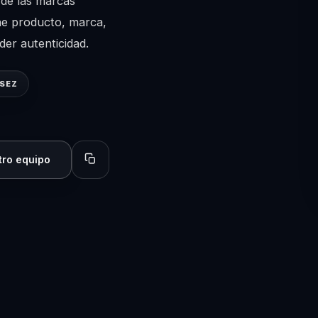
de las marcas
ne producto, marca,
der autenticidad.
ASEZ
tro equipo
Copiar perfil para compartir