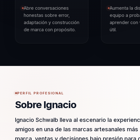
Abre conversaciones
Aumenta la di
honestas sobre error,
equipo a proba
adaptación y construcción
aprender con 
de marca con propósito.
útil.
PERFIL PROFESIONAL
Sobre Ignacio
Ignacio Schwalb lleva al escenario la experien
amigos en una de las marcas artesanales más 
marca, ventas y decisiones bajo presión para c