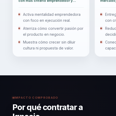
con más criterio emprendedor y
mercado,
diferenciación real.
necesidad
Activa mentalidad emprendedora
Entreg
con foco en ejecución real.
con cr
Aterriza cómo convertir pasión por
Reduc
el producto en negocio.
decidi
Muestra cómo crecer sin diluir
Conec
cultura ni propuesta de valor.
capac
IMPACTO COMPROBADO
Por qué contratar a