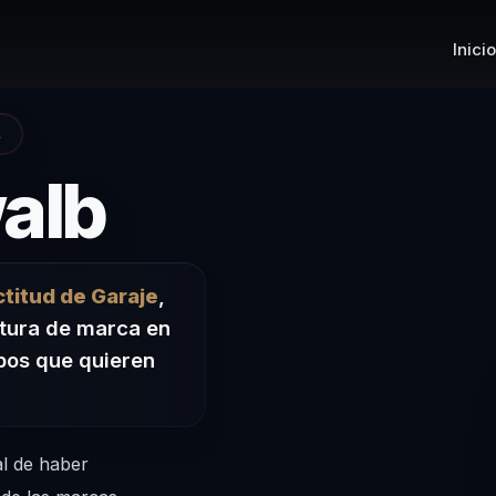
Inicio
A
– Conferenc
alb
ctitud de Garaje
,
tura de marca en
pos que quieren
al de haber