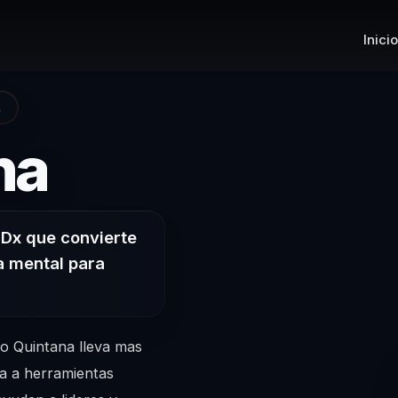
Inicio
A
– Conferencis
na
TEDx que convierte
za mental para
go Quintana lleva mas
cia a herramientas