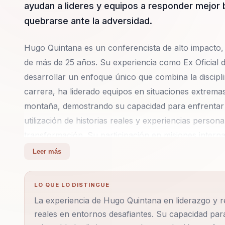
ayudan a lideres y equipos a responder mejor b
quebrarse ante la adversidad.
Hugo Quintana es un conferencista de alto impacto, e
de más de 25 años. Su experiencia como Ex Oficial d
desarrollar un enfoque único que combina la disciplin
carrera, ha liderado equipos en situaciones extremas
montaña, demostrando su capacidad para enfrentar y
utilización de historias reales y experiencias perso
transformación. Su participación en misiones intern
su experiencia en el Cerro Aconcagua, son testimoni
Leer más
de alta presión. Además, Hugo ha convertido experien
Joaquín, en oportunidades para inspirar a otros. O
LO QUE LO DISTINGUE
fortaleciendo la comunidad deportiva y demostrando
La experiencia de Hugo Quintana en liderazgo y res
Las empresas que han contado con sus conferencias 
reales en entornos desafiantes. Su capacidad para
productividad de sus colaboradores. Hugo no solo hab