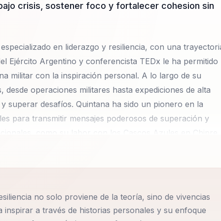
ajo crisis, sostener foco y fortalecer cohesion sin
specializado en liderazgo y resiliencia, con una trayectori
el Ejército Argentino y conferencista TEDx le ha permitido
a militar con la inspiración personal. A lo largo de su
, desde operaciones militares hasta expediciones de alta
 superar desafíos. Quintana ha sido un pionero en la
nales para transmitir mensajes poderosos de superación y
acionales, como su labor con los Cascos Azules en Chipre,
o de su habilidad para operar en entornos multiculturales 
cias personales difíciles, como la pérdida de su hijo
rganiza un torneo anual de Rugby Seven en su memoria,
 cómo el dolor puede transformarse en una fuerza positiv
iliencia no solo proviene de la teoría, sino de vivencias
destacan la mejora en la actitud, el compromiso y la
 inspirar a través de historias personales y su enfoque
la de resiliencia y liderazgo, sino que lo ha vivido en