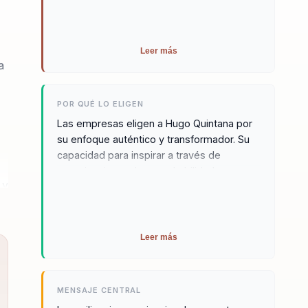
para abrir conversaciones potentes sobre
actitud, foco y fortaleza mental.
Leer más
a
POR QUÉ LO ELIGEN
Las empresas eligen a Hugo Quintana por
su enfoque auténtico y transformador. Su
capacidad para inspirar a través de
experiencias reales y su habilidad para
 y
conectar con el público aseguran un
impacto profundo en los equipos de
y
trabajo. Las organizaciones que han
contado con sus conferencias destacan la
Leer más
mejora en la actitud, el compromiso y la
a.
productividad de sus colaboradores,
convirtiéndolo en un recurso valioso para
MENSAJE CENTRAL
cualquier evento corporativo. Hugo es