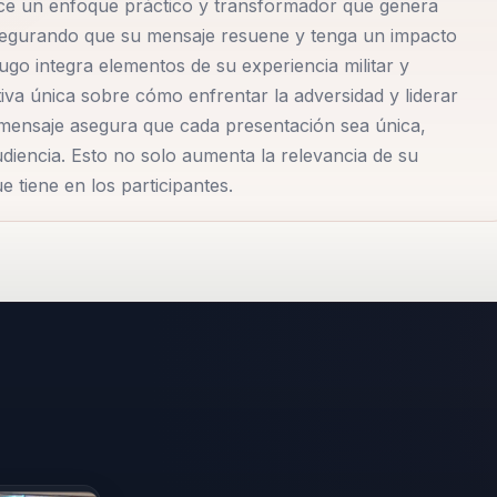
ece un enfoque práctico y transformador que genera
para la vida laboral y personal. Su enfoque adaptable le
 asegurando que su mensaje resuene y tenga un impacto
es empresariales hasta equipos de alto rendimiento,
ugo integra elementos de su experiencia militar y
cto duradero. Su metodología incluye talleres interactiv
iva única sobre cómo enfrentar la adversidad y liderar
 liderazgo y resiliencia, permitiendo a los participantes
u mensaje asegura que cada presentación sea única,
diencia. Esto no solo aumenta la relevancia de su
promueve. Hugo también es conocido por su habilidad para
 tiene en los participantes.
idades específicas de cada organización en su discurso, lo
ino también relevante y aplicable. A lo largo de los años,
sde tecnología hasta manufactura, adaptando su enfoque
to le ha permitido desarrollar un profundo entendimiento d
fectivo puede transformar la cultura corporativa.