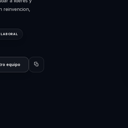
dar a lideres y
n reinvencion,
 LABORAL
tro equipo
Copiar perfil para compartir