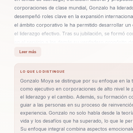
corporaciones de clase mundial, Gonzalo ha lider
desempeñó roles clave en la expansión internacional 
el ámbito corporativo le ha permitido desarrollar u
el liderazgo efectivo. Tras su jubilación, se formó
en el servicio a los demás su verdadero propósito 
preinfartos y depresión, experiencias que lo han lle
Leer más
proyecto de vida, 'JUBILOSO', se centra en acompa
profundo, ayudando a resignificar la jubilación como
LO QUE LO DISTINGUE
Gonzalo es conocido por su capacidad para transfor
Gonzalo Moya se distingue por su enfoque en la 
demostrando que el corazón nunca se jubila. Su mensaj
como ejecutivo en corporaciones de alto nivel le 
una nueva etapa para alcanzar sueños postergados.
el liderazgo y el cambio. Además, su formación c
combinación única de sabiduría práctica y emocional
guiar a las personas en su proceso de reinvención,
a sus audiencias hacia un futuro lleno de posibilida
experiencia. Gonzalo no solo habla desde la teorí
inteligencia emocional proporciona a los asistent
vida y los desafíos que ha superado, lo que le pe
desafíos de la vida profesional y personal con resil
Su enfoque integral combina aspectos emocionales