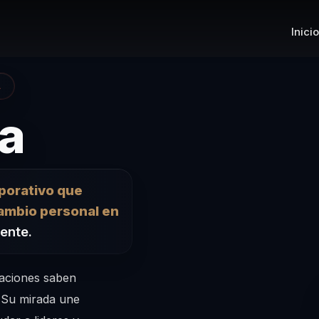
Inicio
A
– Conferencis
a
rporativo que
ambio personal en
iente.
aciones saben
. Su mirada une