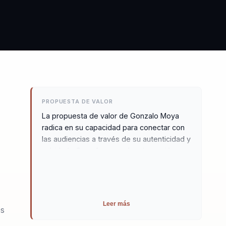
PROPUESTA DE VALOR
La propuesta de valor de Gonzalo Moya
radica en su capacidad para conectar con
las audiencias a través de su autenticidad y
sabiduría. Su enfoque en la reinvención
personal y profesional lo distingue de otros
conferencistas, ofreciendo una perspectiva
única sobre el liderazgo y el propósito de
vida. Gonzalo utiliza metáforas vivenciales
Leer más
y herramientas de coaching ontológico
es
para ayudar a las personas a descubrir que