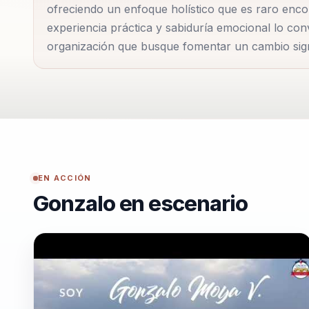
ofreciendo un enfoque holístico que es raro enc
individuo tiene el potencial de reinventarse y que la
experiencia práctica y sabiduría emocional lo con
adaptarse y crecer a través del cambio. Su legado 
organización que busque fomentar un cambio signi
y su pasión por empoderar a otros para que vivan vida
EN ACCIÓN
Gonzalo en escenario