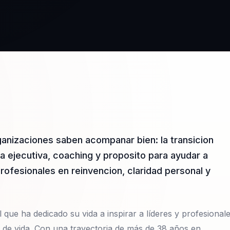
anizaciones saben acompanar bien: la transicion
cia ejecutiva, coaching y proposito para ayudar a
profesionales en reinvencion, claridad personal y
ue ha dedicado su vida a inspirar a líderes y profesional
o de vida. Con una trayectoria de más de 38 años en