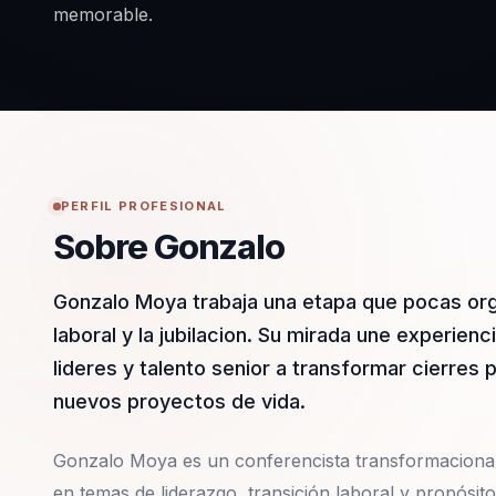
memorable.
PERFIL PROFESIONAL
Sobre Gonzalo
Gonzalo Moya trabaja una etapa que pocas org
laboral y la jubilacion. Su mirada une experien
lideres y talento senior a transformar cierres 
nuevos proyectos de vida.
Gonzalo Moya es un conferencista transformacional q
en temas de liderazgo, transición laboral y propósit