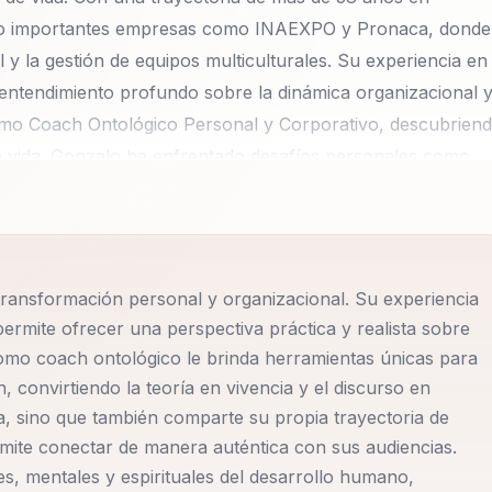
ado importantes empresas como INAEXPO y Pronaca, donde
y la gestión de equipos multiculturales. Su experiencia en
n entendimiento profundo sobre la dinámica organizacional 
 como Coach Ontológico Personal y Corporativo, descubrien
de vida. Gonzalo ha enfrentado desafíos personales como
vado a promover la reinvención y la felicidad consciente. S
ñar a personas y organizaciones en procesos de cambio
 una nueva oportunidad de vivir con propósito y plenitud.
mar el miedo al cambio en entusiasmo por el futuro,
transformación personal y organizacional. Su experiencia
e es claro: la jubilación no es un cierre, sino el inicio de
permite ofrecer una perspectiva práctica y realista sobre
 A través de sus conferencias, Gonzalo ofrece una
omo coach ontológico le brinda herramientas únicas para
, utilizando herramientas de coaching ontológico para guia
 convirtiendo la teoría en vivencia y el discurso en
des. Su enfoque en el liderazgo transformacional y la
a, sino que también comparte su propia trayectoria de
es una comprensión más profunda de cómo navegar los
rmite conectar de manera auténtica con sus audiencias.
iencia y propósito. Gonzalo cree firmemente que cada
, mentales y espirituales del desarrollo humano,