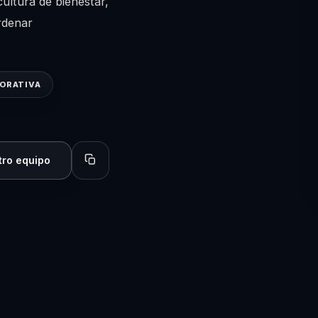
cultura de bienestar,
rdenar
PORATIVA
tro equipo
Copiar perfil para compartir