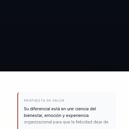
PROPUESTA DE VALOR
Su diferencial está en unir ciencia del
bienestar, emoción y experiencia
organizacional para que la felicidad deje de
sonar abstracta. Aterriza bienestar y cultura