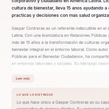
corporativo y ciudadano en America Latina. Li
cultura de bienestar, lleva 15 anos ayudando 
practicas y decisiones con mas salud organiza
Gaspar Contreras es un referente indiscutible en el 
Latina. Con una licenciatura en Relaciones Públicas
más de 15 años a la transformación de culturas org
bienestar integral en el entorno laboral. Como autor 
Públicas para el Bienestar Ciudadano», ha compartid
en entornos laborales y sociales. Su liderazgo vision
Felicidad y Bienestar Corporativo en Argentina, marca
Actualmente, como Director de Alianzas Estratégica
Leer más
lidera proyectos internacionales que buscan transfo
impacto global. Gaspar es conocido por su capacidad 
LO QUE LO DISTINGUE
resultando en equipos más comprometidos y product
Lo que hace único a Gaspar Contreras es su capaci
herramientas aplicables que transforman la cultura o
corporativa de manera efectiva. Su experiencia in