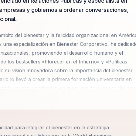
cenciado en Relaciones Publicas y especialista en
a empresas y gobiernos a ordenar conversaciones,
cional.
ámbito del bienestar y la felicidad organizacional en Améric
 y una especialización en Bienestar Corporativo, ha dedicad
anizacionales, promoviendo el desarrollo humano y el
de los bestsellers «Florecer en el Infierno» y «Políticas
o su visión innovadora sobre la importancia del bienestar
ario lo llevó a crear la primera formación universitaria en
ndo un hito significativo en la educación superior del país
s para América Latina en la World Happiness Foundation,
rmar el bienestar ciudadano y organizacional en políticas d
para integrar el bienestar en la estrategia corporativa,
ivos. Su enfoque práctico y basado en evidencia ofrece
dad para integrar el bienestar en la estrategia
rganizacional. Su experiencia internacional y liderazgo en
ternacional y su liderazgo en la World Happiness