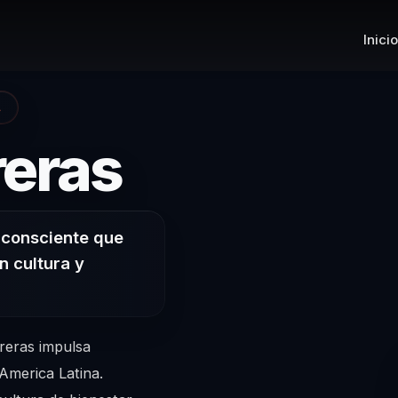
Inicio
A
– Conferen
reras
o consciente que
n cultura y
reras impulsa
America Latina.