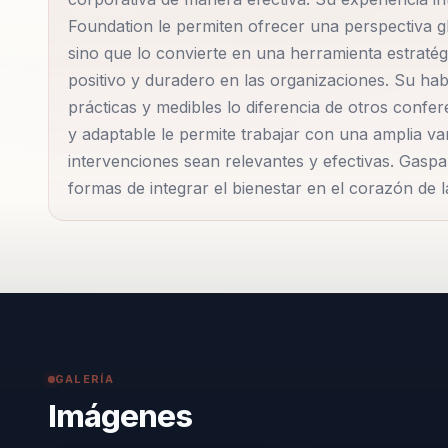
la World Happiness Foundation aportan una perspecti
Foundation le permiten ofrecer una perspectiva gl
necesidades del mercado actual. Además, su habilida
sino que lo convierte en una herramienta estraté
culturales y organizacionales asegura que sus interv
positivo y duradero en las organizaciones. Su ha
ha trabajado con una amplia gama de organizacion
prácticas y medibles lo diferencia de otros conf
entidades gubernamentales, demostrando que el bien
y adaptable le permite trabajar con una amplia va
intervenciones sean relevantes y efectivas. Gas
contexto. Su compromiso con la mejora continua y su
formas de integrar el bienestar en el corazón de l
influyente y respetado en su campo.
GALERÍA
Imágenes