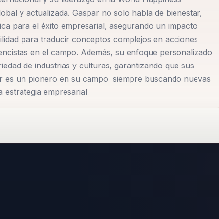
va global y actualizada, alineada con las tendencias y
obal y actualizada. Gaspar no solo habla de bienestar,
d para adaptar sus estrategias a diferentes contextos
gica para el éxito empresarial, asegurando un impacto
enciones sean efectivas y sostenibles a largo plazo. Gaspa
bilidad para traducir conceptos complejos en acciones
es, desde pequeñas empresas hasta grandes corporaciones
erencistas en el campo. Además, su enfoque personalizado
estar puede ser un motor de cambio positivo en cualquier
riedad de industrias y culturas, garantizando que sus
par es un pionero en su campo, siempre buscando nuevas
 pasión por el bienestar lo han convertido en un líder
a estrategia empresarial.