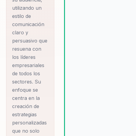
competitividad. En resumen, la
utilizando un
empresas eligen a Gabriel Parr
estilo de
por su enfoque innovador, su
comunicación
capacidad para inspirar a los
equipos y su compromiso con 
claro y
implementación de soluciones
persuasivo que
efectivas que impulsen el éxito
resuena con
largo plazo.
los líderes
empresariales
de todos los
sectores. Su
enfoque se
centra en la
creación de
estrategias
personalizadas
que no solo