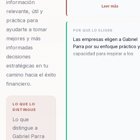
información
Leer más
relevante, útil y
práctica para
ayudarte a tomar
POR QUÉ LO ELIGEN
mejores y más
Las empresas eligen a Gabriel
Parra por su enfoque práctico y
informadas
capacidad para inspirar a los
decisiones
equipos a mejorar su desempe
estratégicas en tu
Su reputación como un líder en
camino hacia el éxito
planificación estratégica y
mercados de reposición se ba
financiero.
en su habilidad para proporcion
soluciones personalizadas que
alinean con los objetivos
LO QUE LO
DISTINGUE
comerciales específicos de ca
organización. Gabriel es conoc
Lo que
por su capacidad para simplific
distingue a
conceptos complejos, haciend
Gabriel Parra
que la planificación estratégica