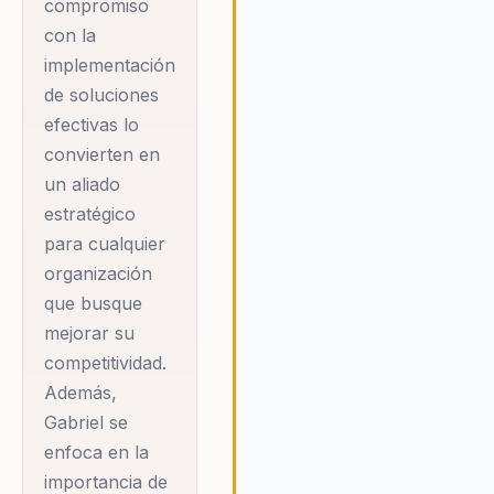
compromiso
competitivo actual. Su enfoque
con la
centra en la optimización de la
implementación
redes de distribución y en la
de soluciones
mejora de la eficiencia operativ
efectivas lo
proporcionando a las empresa
las herramientas necesarias pa
convierten en
maximizar su capacidad de
un aliado
respuesta ante las cambiantes
estratégico
demandas del mercado. En
para cualquier
resumen, el mensaje de Gabrie
organización
Parra es claro: el éxito empresa
depende de la capacidad de la
que busque
organizaciones para adaptarse
mejorar su
innovar y motivar a sus equipos
competitividad.
alcanzar su máximo potencial. 
Además,
un enfoque integral y una pasió
Gabriel se
inquebrantable por la excelenci
enfoca en la
Gabriel ofrece una oportunidad
única para transformar la mane
importancia de