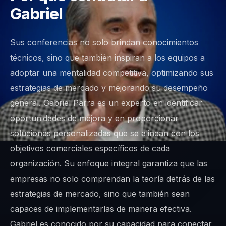
Gabriel
Sus conferencias no solo brindan conocimientos
técnicos, sino que también inspiran a los equipos a
adoptar una mentalidad competitiva, optimizando sus
estrategias de mercado y mejorando su desempeño
general. Gabriel Parra es un experto en identificar
oportunidades de mejora y en proporcionar
soluciones personalizadas que se alinean con los
objetivos comerciales específicos de cada
organización. Su enfoque integral garantiza que las
empresas no solo comprendan la teoría detrás de las
estrategias de mercado, sino que también sean
capaces de implementarlas de manera efectiva.
Gabriel es conocido por su capacidad para conectar