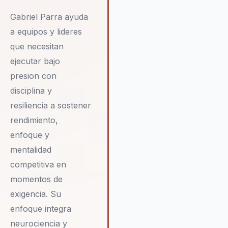
las estrategias de mercado, si
Gabriel Parra ayuda
que también sean capaces de
implementarlas de manera
a equipos y lideres
efectiva. Con un compromiso
que necesitan
inquebrantable con la excelenci
ejecutar bajo
Gabriel se dedica a ayudar a la
presion con
empresas a adaptarse a los
desafíos del mercado actual,
disciplina y
proporcionando orientación y
resiliencia a sostener
apoyo continuo para asegurar e
rendimiento,
éxito a largo plazo. Su capacid
enfoque y
para inspirar a los equipos a
adoptar una mentalidad
mentalidad
competitiva y su enfoque en la
competitiva en
mejora continua lo convierten 
momentos de
un recurso invaluable para
exigencia. Su
cualquier organización que bu
mejorar su desempeño y
enfoque integra
competitividad.
neurociencia y