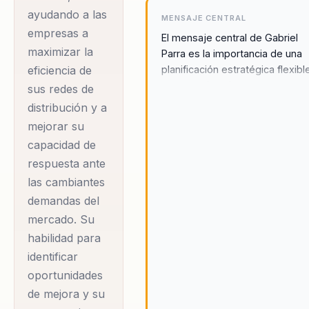
ayudando a las
MENSAJE CENTRAL
empresas a
El mensaje central de Gabriel
maximizar la
Parra es la importancia de una
planificación estratégica flexibl
eficiencia de
que permita a las empresas
sus redes de
adaptarse a los desafíos del
distribución y a
mercado, transformando la
mejorar su
mentalidad de los equipos par
capacidad de
alcanzar un rendimiento superio
respuesta ante
Gabriel enfatiza la necesidad d
combinar conocimientos técni
las cambiantes
con un enfoque motivacional,
demandas del
creando un entorno donde los
mercado. Su
equipos se sientan empodera
habilidad para
para innovar y superar sus met
identificar
Además, Gabriel destaca la
oportunidades
importancia de la gestión de
canales como un componente
de mejora y su
crucial para el éxito en el entor