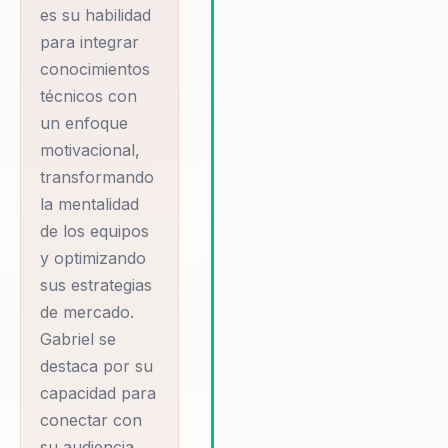
es su habilidad
sea accesible y aplicable para
para integrar
todos los niveles de una
conocimientos
organización. Además, Gabriel
ofrece un enfoque integral que
técnicos con
aborda tanto los aspectos
un enfoque
técnicos como motivacionales
motivacional,
la gestión empresarial. Sus
transformando
conferencias no solo proporci
la mentalidad
conocimientos valiosos, sino q
también inspiran a los equipos 
de los equipos
adoptar una mentalidad
y optimizando
competitiva que les permita
sus estrategias
superar los desafíos del merc
de mercado.
actual. Su habilidad para conect
Gabriel se
con su audiencia y su comprom
destaca por su
con la excelencia lo convierten
un recurso invaluable para
capacidad para
cualquier organización que bu
conectar con
mejorar su desempeño y
su audiencia,