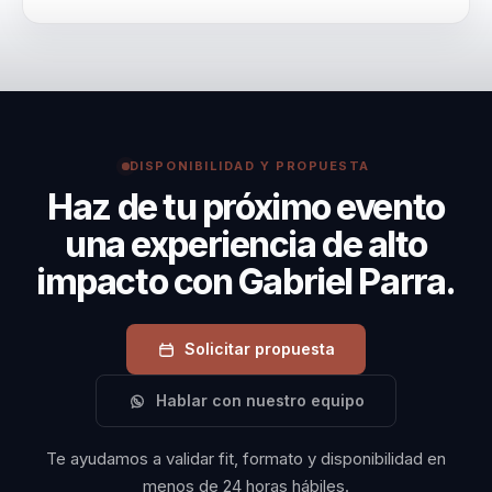
intensidad según la audiencia, el objetivo y el
Sus conferencias no solo brindan conocimientos
momento del evento.
técnicos, sino que también inspiran a los equipos a
adoptar una mentalidad competitiva, optimizando sus
estrategias de mercado y mejorando su desempeño
general.
DISPONIBILIDAD Y PROPUESTA
Haz de tu próximo evento
una experiencia de alto
impacto con Gabriel Parra.
Solicitar propuesta
Hablar con nuestro equipo
Te ayudamos a validar fit, formato y disponibilidad en
menos de 24 horas hábiles.