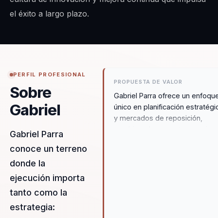
el éxito a largo plazo.
PERFIL PROFESIONAL
PROPUESTA DE VALOR
Sobre
Gabriel Parra ofrece un enfoqu
Gabriel
único en planificación estratégi
y mercados de reposición,
combinando su vasta experienc
Gabriel Parra
con un estilo motivador que
conoce un terreno
inspira a los equipos a alcanzar
donde la
desempeño superior. Su
propuesta de valor radica en s
ejecución importa
capacidad para integrar
tanto como la
conocimientos técnicos con
estrategia:
estrategias motivacionales,