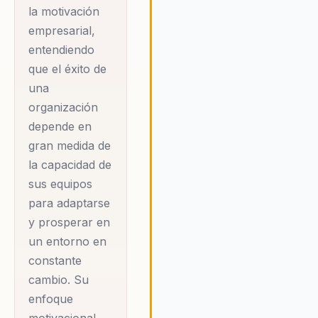
en que las empresas abordan l
la motivación
planificación estratégica y la
empresarial,
gestión de canales.
entendiendo
que el éxito de
una
organización
depende en
gran medida de
la capacidad de
sus equipos
para adaptarse
y prosperar en
un entorno en
constante
cambio. Su
enfoque
motivacional