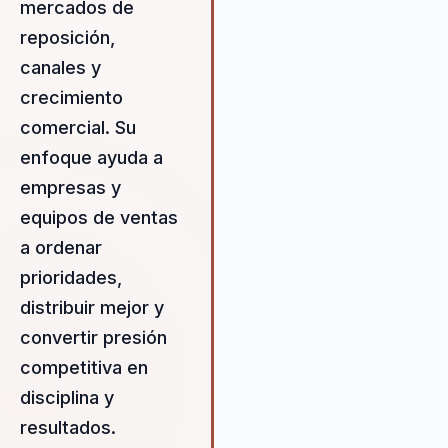
creando un entorno donde los
mercados de
equipos se sienten empodera
reposición,
para innovar y superar sus met
canales y
Gabriel se especializa en
identificar las fortalezas y
crecimiento
debilidades de una organizació
comercial. Su
proporcionando soluciones
enfoque ayuda a
personalizadas que se alinean 
los objetivos comerciales
empresas y
específicos de cada cliente.
equipos de ventas
Además, Gabriel es conocido p
a ordenar
su habilidad para simplificar
prioridades,
conceptos complejos, haciend
que la planificación estratégica
distribuir mejor y
sea accesible y aplicable para
convertir presión
todos los niveles de una
competitiva en
organización. Su enfoque práct
y orientado a resultados garant
disciplina y
que las empresas no solo
resultados.
comprendan la teoría detrás d