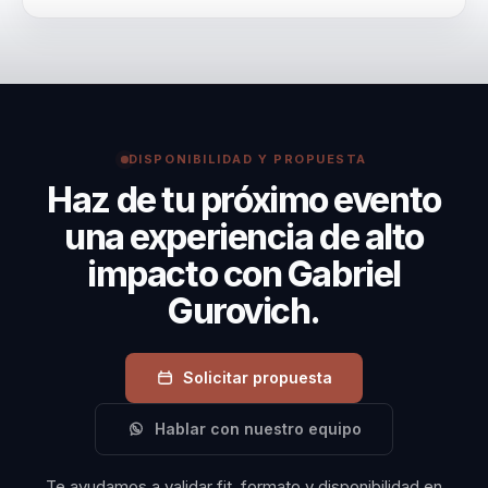
Gabriel ayuda a organizaciones que quieren una
conversación seria sobre inteligencia artificial,
negocio y adopción tecnológica. Porque aterriza
inteligencia artificial a adopción, criterio y resultados
de negocio. Conecta IA con negocio y adopción real,
DISPONIBILIDAD Y PROPUESTA
no solo con fascinación tecnológica.
Haz de tu próximo evento
una experiencia de alto
impacto con Gabriel
Gurovich.
Solicitar propuesta
Hablar con nuestro equipo
Te ayudamos a validar fit, formato y disponibilidad en