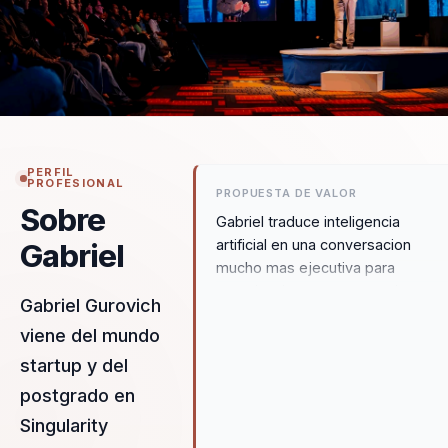
PERFIL
PROFESIONAL
PROPUESTA DE VALOR
Sobre
Gabriel traduce inteligencia
artificial en una conversacion
Gabriel
mucho mas ejecutiva para
organizaciones que necesitan
Gabriel Gurovich
criterio, adopcion real y resultado
viene del mundo
de negocio, sin caer ni en la
exageracion tecnologica ni en la
startup y del
implementacion superficial.
postgrado en
Singularity