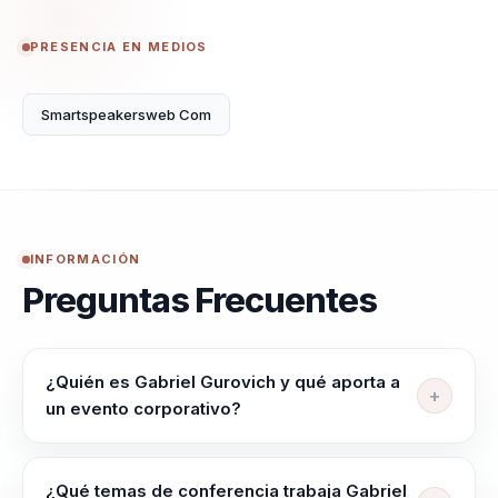
PRESENCIA EN MEDIOS
Smartspeakersweb Com
INFORMACIÓN
Preguntas Frecuentes
¿Quién es Gabriel Gurovich y qué aporta a
un evento corporativo?
Gabriel Gurovich es conferencista de inteligencia
artificial, negocio y adopción tecnológica. Ayuda a
¿Qué temas de conferencia trabaja Gabriel