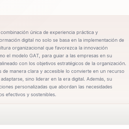
ansformación Digital, Evolución Digital y la Cuarta
adémica como diseñador gráfico, administrador comercial y
 y Magister en Marketing, Gabriel ha dedicado más de 20
la estrategia digital en seguros obligatorios de SURA Colomb
 combinación única de experiencia práctica y
igital Transformation Manager para Latinoamérica en
rmación digital no solo se basa en la implementación de
ransformación digital de GAT DIGITAL y docente de
ultura organizacional que favorezca la innovación
 en la Universidad EAFIT de Colombia. Su trayectoria como
como el modelo GAT, para guiar a las empresas en su
uales ha compartido su conocimiento en múltiples
lineado con los objetivos estratégicos de la organización.
s metodologías para la implementación de estrategias y
 de manera clara y accesible lo convierte en un recurso
n del modelo de transformación digital GAT y el modelo de
daptarse, sino liderar en la era digital. Además, su
luciones personalizadas que abordan las necesidades
 a las organizaciones en su transición hacia plataformas
os efectivos y sostenibles.
 los...