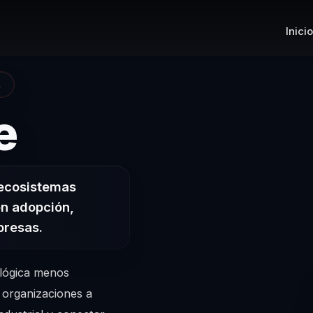
Inicio
A
– Conferencist
e
 ecosistemas
en adopción,
presas.
a lógica menos
 organizaciones a