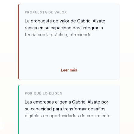
PROPUESTA DE VALOR
La propuesta de valor de Gabriel Alzate
radica en su capacidad para integrar la
teoría con la práctica, ofreciendo
soluciones digitales que son tanto
innovadoras como aplicables. Su enfoque
se centra en la transformación
organizacional, ayudando a las empresas a
pasar de procesos obsoletos a sistemas
Leer más
digitales eficientes. Gabriel se distingue
por su habilidad para personalizar sus
estrategias a las necesidades específicas
POR QUÉ LO ELIGEN
de cada organización, asegurando
Las empresas eligen a Gabriel Alzate por
.
resultados medibles y sostenibles. Su
su capacidad para transformar desafíos
metodología se basa en el modelo GAT,
digitales en oportunidades de crecimiento.
que guía a las empresas en su evolución
Su enfoque personalizado y su habilidad
digital, alineando cada paso con los
para comunicar conceptos complejos de
objetivos estratégicos de la organización.