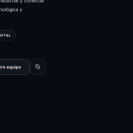
ndustrial y conectar
nológica y
GITAL
tro equipo
Copiar perfil para compartir