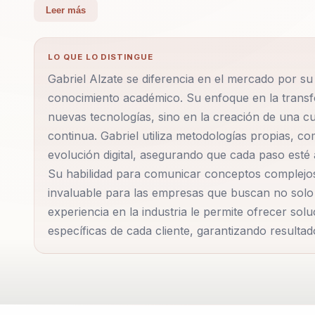
Gabriel Alzate Tobon es un experto en Innovación, Tr
Leer más
Revolución Industrial. Con una sólida formación ac
de marketing, especialista en gerencia de marketing
LO QUE LO DISTINGUE
años a la estrategia digital. Durante 17 años, lideró 
Gabriel Alzate se diferencia en el mercado por su
y actualmente se desempeña como Innovation and D
conocimiento académico. Su enfoque en la transfo
Sophos Solutions. Además, es consultor senior en t
nuevas tecnologías, sino en la creación de una c
Transformación Digital en la maestría de Marketing
continua. Gabriel utiliza metodologías propias, 
speaker internacional abarca 11 años, durante los c
evolución digital, asegurando que cada paso esté a
conferencias y eventos. Gabriel es autor de diversa
Su habilidad para comunicar conceptos complejos
transformación digital, destacándose por la creació
invaluable para las empresas que buscan no solo a
experiencia en la industria le permite ofrecer so
evolución digital. Su enfoque está orientado a guiar
específicas de cada cliente, garantizando resultad
digitales, asegurando que cada paso esté alineado con