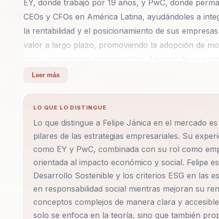
EY, donde trabajó por 19 años, y PwC, donde perman
CEOs y CFOs en América Latina, ayudándoles a integ
la rentabilidad y el posicionamiento de sus empresa
valor a largo plazo, promoviendo la adopción de m
como socialmente responsables. Además de su exper
llevado su visión de liderazgo más allá de las consul
Leer más
orientada al impacto económico y social, enfocándos
transformar empresas desde adentro hacia afuera. 
LO QUE LO DISTINGUE
sostenibilidad, permitiendo a las empresas no solo a
Lo que distingue a Felipe Jánica en el mercado es
sus respectivos sectores. Felipe es un firme defensor
pilares de las estrategias empresariales. Su expe
(ODS) y los criterios ESG (Environmental, Social, a
como EY y PwC, combinada con su rol como empre
conferencias, profundiza en cómo las empresas pued
orientada al impacto económico y social. Felipe es
su rentabilidad. Ha sido ponente en importantes ev
Desarrollo Sostenible y los criterios ESG en las e
sobre sostenibilidad, donde comparte su visión sobre
en responsabilidad social mientras mejoran su re
modelos más sostenibles sin sacrificar la innovación
conceptos complejos de manera clara y accesible 
solo se enfoca en la teoría, sino que también pro
Felipe fue su participación en la implementación de