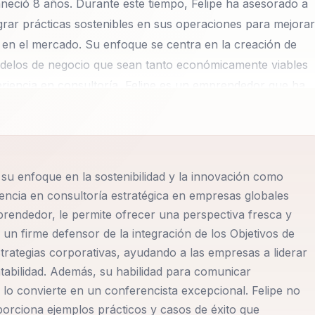
eció 8 años. Durante este tiempo, Felipe ha asesorado a
rar prácticas sostenibles en sus operaciones para mejorar
s en el mercado. Su enfoque se centra en la creación de
odelos de negocio que sean tanto económicamente viables
iencia en consultoría, Felipe es un emprendedor que ha
toras tradicionales. Ofrece una perspectiva fresca y
e en el desarrollo de líderes y equipos capaces de
Su metodología única combina la innovación con la
daptarse a los cambios del mercado, sino también liderar e
 su enfoque en la sostenibilidad y la innovación como
 de la integración de los Objetivos de Desarrollo Sostenibl
riencia en consultoría estratégica en empresas globales
nd Governance) en las estrategias corporativas. En sus
ndedor, le permite ofrecer una perspectiva fresca y
en ser líderes en responsabilidad social mientras mejoran
 un firme defensor de la integración de los Objetivos de
entos, incluyendo presentaciones en las Naciones Unidas
strategias corporativas, ayudando a las empresas a liderar
 cómo el sector financiero y el retail pueden adoptar
ntabilidad. Además, su habilidad para comunicar
 y el crecimiento. Uno de los logros más destacados de
lo convierte en un conferencista excepcional. Felipe no
porciona ejemplos prácticos y casos de éxito que
 la Ley 1314 de 2009 en Colombia, que introdujo las Normas