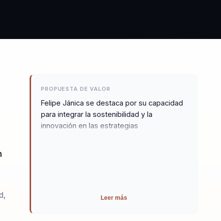
PROPUESTA DE VALOR
Felipe Jánica se destaca por su capacidad
para integrar la sostenibilidad y la
innovación en las estrategias
empresariales. Su enfoque único en la
integración de los Objetivos de Desarrollo
n
Sostenible y los criterios ESG en las
operaciones corporativas lo diferencia de
otros conferencistas. Felipe ofrece a las
empresas herramientas prácticas para
d,
Leer más
mejorar su rentabilidad y posicionamiento
en el mercado, mientras lideran en