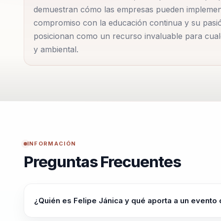
demuestran cómo las empresas pueden implementa
Internacionales de Información Financiera (NIIF). Est
compromiso con la educación continua y su pasión
el acceso a la inversión extranjera, impulsando el c
posicionan como un recurso invaluable para cual
mucho más que un conferencista; es un estratega, 
y ambiental.
empresarial un espacio más innovador y sostenible.
herramientas prácticas para enfrentar los desafíos 
ideal para cualquier organización que busque empod
en el liderazgo basado en valores y su habilidad par
un referente en el campo de la sostenibilidad corpo
promover un cambio positivo en el mundo empresari
sin comprometer los principios éticos y ambientales.
INFORMACIÓN
Preguntas Frecuentes
¿Quién es Felipe Jánica y qué aporta a un evento