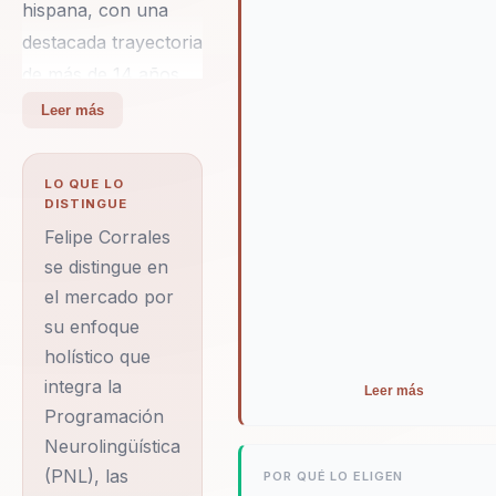
hispana, con una
destacada trayectoria
de más de 14 años
en el ámbito del
Leer más
desarrollo personal y
organizacional.
LO QUE LO
Como economista
DISTINGUE
formado en la
Felipe Corrales
Universidad de
se distingue en
el mercado por
Montreal, Felipe ha
su enfoque
sabido integrar su
holístico que
sólida base
integra la
Leer más
académica con su
Programación
pasión por la
Neurolingüística
transformación
(PNL), las
POR QUÉ LO ELIGEN
humana. Co-creador