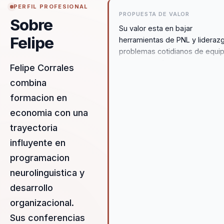
PERFIL PROFESIONAL
PROPUESTA DE VALOR
Sobre
Su valor esta en bajar
Felipe
herramientas de PNL y lideraz
problemas cotidianos de equi
y personas. Convierte creenci
Felipe Corrales
limitantes, dispersion y
combina
autosabotaje en una conversa
formacion en
practica sobre foco, accion y
consistencia.
economia con una
trayectoria
influyente en
programacion
neurolinguistica y
desarrollo
organizacional.
Sus conferencias