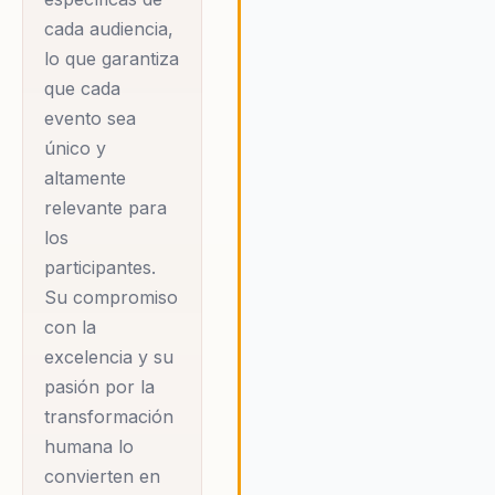
corporativo.
cada audiencia,
lo que garantiza
A lo largo de su
que cada
carrera, Felipe ha
evento sea
desarrollado un
único y
estilo único que
altamente
combina la
relevante para
inspiración con la
los
acción práctica. Sus
participantes.
conferencias son
Su compromiso
conocidas por su
con la
capacidad para
excelencia y su
motivar e inspirar a
pasión por la
transformación
las audiencias, al
humana lo
tiempo que les
convierten en
proporcionan