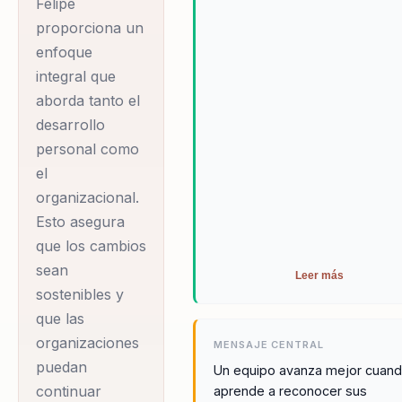
Felipe
organización.
testimonio de su
proporciona un
habilidad para
enfoque
integral que
generar cambios
aborda tanto el
medibles y
desarrollo
sostenibles en la
personal como
cultura
el
organizacional. Su
organizacional.
metodología se basa
Esto asegura
en la identificación y
que los cambios
eliminación de
sean
Leer más
creencias limitantes,
sostenibles y
permitiendo que
que las
individuos y
organizaciones
MENSAJE CENTRAL
organizaciones
puedan
Un equipo avanza mejor cuan
alcancen niveles de
continuar
aprende a reconocer sus