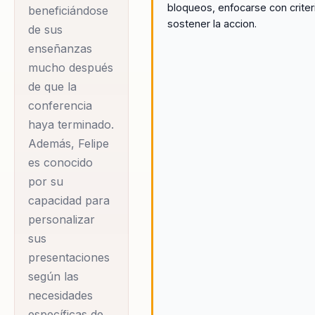
bloqueos, enfocarse con criter
desempeño y
beneficiándose
sostener la accion.
de sus
bienestar sin
enseñanzas
precedentes. Felipe
mucho después
es un autor
de que la
bestseller
conferencia
internacional en
haya terminado.
Amazon, y su
Además, Felipe
presencia escénica
es conocido
magnética,
por su
combinada con un
capacidad para
lenguaje claro y
personalizar
transformador, lo
sus
convierte en una
presentaciones
elección ideal para
según las
necesidades
cualquier evento
específicas de