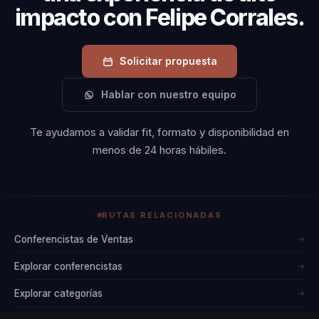
impacto con Felipe Corrales.
significativa son
características que lo
distinguen y lo
Solicitar propuesta
convierten en un
Hablar con nuestro equipo
conferencista de
elección para
Te ayudamos a validar fit, formato y disponibilidad en
organizaciones que
menos de 24 horas hábiles.
buscan alcanzar su
máximo potencial.
RUTAS RELACIONADAS
Conferencistas de Ventas
→
Explorar conferencistas
→
Explorar categorías
→