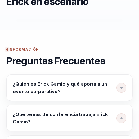
Erick en escenario
INFORMACIÓN
Preguntas Frecuentes
¿Quién es Erick Gamio y qué aporta a un
evento corporativo?
Erick Gamio ayuda a organizaciones, redes
empresariales y audiencias que buscan fortalecer
¿Qué temas de conferencia trabaja Erick
liderazgo femenino y desarrollo profesional a
Gamio?
impulsar mujeres lideres con mas criterio, visibilidad,
Erick Gamio trabaja temas como Liderazgo
confianza y capacidad de accion.