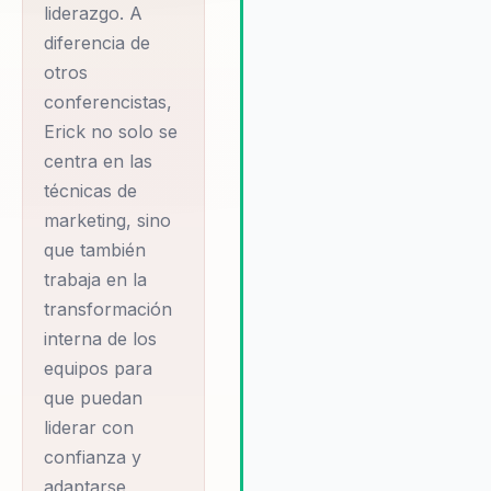
liderazgo. A
las tendencias actuales, sino
diferencia de
también anticiparse a las futur
otros
Su habilidad para conectar con
participantes y motivarlos a t
conferencistas,
acción inmediata es una de la
Erick no solo se
razones por las que las
centra en las
organizaciones continúan
técnicas de
eligiéndolo para liderar sus
marketing, sino
procesos de cambio y desarro
que también
trabaja en la
transformación
interna de los
equipos para
que puedan
liderar con
confianza y
adaptarse