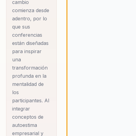
emprendedora, liderazgo efec
cambio
y estrategias de marketing dig
comienza desde
innovadoras. Erick cree
adentro, por lo
firmemente que el cambio
que sus
comienza desde adentro, y s
conferencias
conferencias están diseñadas
están diseñadas
para inspirar a los participante
adoptar una mentalidad de
para inspirar
crecimiento y emprendimiento
una
integrar el desarrollo personal
transformación
técnicas avanzadas de marke
profunda en la
digital, Erick ofrece a las
mentalidad de
organizaciones las herramient
los
necesarias para prosperar en
entorno empresarial en const
participantes. Al
evolución. Su enfoque en el
integrar
empoderamiento femenino y l
conceptos de
marca personal resalta la
autoestima
importancia de la autenticidad 
empresarial y
confianza como pilares