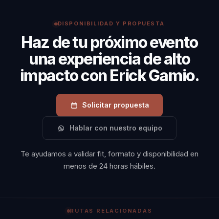
diseñadas para ofrecer un retorno de inversión claro
al mejorar la cohesión del equipo, aumentar la
DISPONIBILIDAD Y PROPUESTA
motivación y proporcionar estrategias prácticas para
Haz de tu próximo evento
el crecimiento empresarial.
una experiencia de alto
impacto con Erick Gamio.
Solicitar propuesta
Hablar con nuestro equipo
Te ayudamos a validar fit, formato y disponibilidad en
menos de 24 horas hábiles.
RUTAS RELACIONADAS