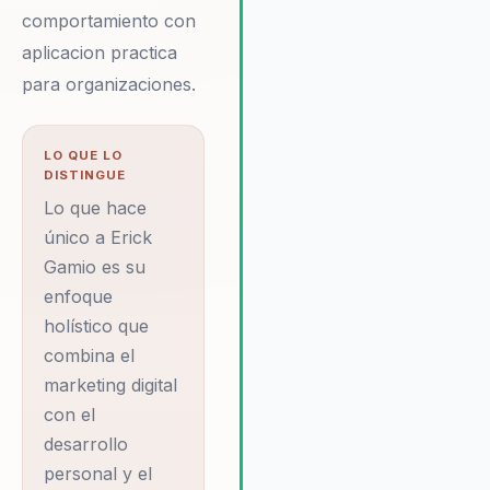
conocimientos prácticos sobr
comportamiento con
marketing digital y liderazgo, 
aplicacion practica
que también inspiran a los
para organizaciones.
participantes a adoptar una
mentalidad de crecimiento y
emprendimiento. Con testimo
LO QUE LO
de éxito en múltiples industria
DISTINGUE
Erick es la elección ideal para
Lo que hace
organizaciones que buscan u
cambio real y medible en su
único a Erick
enfoque empresarial. Su enfo
Gamio es su
único en el empoderamiento
enfoque
femenino y la marca personal
holístico que
resuena profundamente con
combina el
audiencias que buscan una
marketing digital
transformación auténtica. Eric
ofrece una combinación de
con el
estrategias innovadoras y
desarrollo
técnicas probadas que permit
personal y el
las empresas no solo adaptar