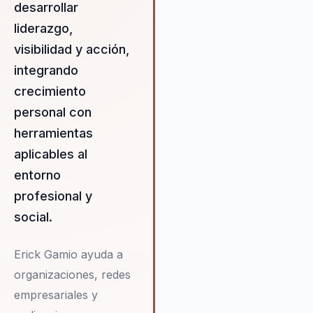
empresarial en constante
desarrollar
evolución. Erick se enfoca en
liderazgo,
cultivar una mentalidad de
visibilidad y acción,
crecimiento y emprendimiento
inspirando a los líderes a adop
integrando
un enfoque proactivo y visiona
crecimiento
Su propuesta de valor reside 
personal con
su capacidad para transforma
solo las habilidades técnicas 
herramientas
los equipos, sino también su
aplicables al
mentalidad, permitiendo a las
entorno
organizaciones alcanzar nuev
niveles de éxito y sostenibilid
profesional y
social.
Erick Gamio ayuda a
organizaciones, redes
empresariales y