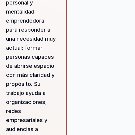
personal y
profesional. Su enfoque distin
permite a las empresas dejar
mentalidad
atrás equipos desalineados y
emprendedora
construir un liderazgo estraté
para responder a
y cohesivo desde el
una necesidad muy
empoderamiento femenino, la
marca personal y el
actual: formar
emprendimiento. Las
personas capaces
metodologías de Erick están
de abrirse espacio
diseñadas para desbloquear e
potencial interno de cada
con más claridad y
individuo, fomentando una cul
propósito. Su
de innovación y adaptabilidad.
trabajo ayuda a
integrar conceptos de desarro
personal con estrategias de
organizaciones,
marketing digital, sus confere
redes
proporcionan a los participant
empresariales y
las herramientas necesarias p
audiencias a
navegar con éxito en un ento