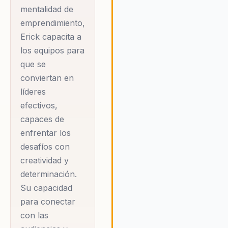
fundamentales para el éxito
mentalidad de
sostenible. Erick motiva a los
emprendimiento,
líderes a ser proactivos y
Erick capacita a
visionarios, asegurando que s
los equipos para
equipos no solo sigan las
que se
tendencias actuales, sino que
conviertan en
también se posicionen como
innovadores en sus respectiv
líderes
industrias.
efectivos,
capaces de
enfrentar los
desafíos con
creatividad y
determinación.
Su capacidad
para conectar
con las