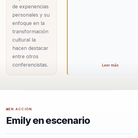
Además de su
de experiencias
carrera deportiva,
personales y su
Emily posee una
enfoque en la
maestría en
transformación
Contabilidad y
cultural la
Gerencia Financiera
hacen destacar
del Reino Unido, lo
entre otros
conferencistas.
que le permite
Leer más
combinar su
experiencia
corporativa con sus
habilidades atléticas
para ofrecer un
EN ACCIÓN
Emily en escenario
mensaje auténtico y
poderoso. Las
empresas que la