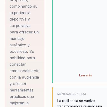
mundo del liderazgo
generando un impacto emocio
combinando su
y la resiliencia. Su
duradero en su audiencia.
experiencia
historia personal es
deportiva y
un testimonio de
corporativa
superación:
para ofrecer un
sobreviviente de
mensaje
cáncer desde los dos
auténtico y
meses de vida y tras
poderoso. Su
la amputación de su
habilidad para
brazo izquierdo,
conectar
Emily se ha coronado
emocionalmente
Leer más
con la audiencia
como bicampeona
y ofrecer
mundial en triatlón y
herramientas
fútbol de amputados,
MENSAJE CENTRAL
prácticas que
y ha completado 9
La resiliencia se vuelve
mejoran la
Ironman. Su enfoque
transformadora cuando una