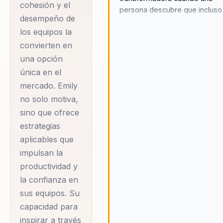
cohesión y el
en la resiliencia y el
persona descubre que incluso 
desempeño de
crisis puede convertirse en fu
propósito es evidente
los equipos la
para seguir adelante.
en cada una de sus
convierten en
charlas, donde
una opción
comparte no solo
única en el
sus logros, sino
mercado. Emily
también las
no solo motiva,
herramientas
sino que ofrece
prácticas que
estrategias
aplicables que
permiten a los
impulsan la
equipos enfrentar
productividad y
desafíos con
la confianza en
confianza y
sus equipos. Su
determinación.
capacidad para
inspirar a través