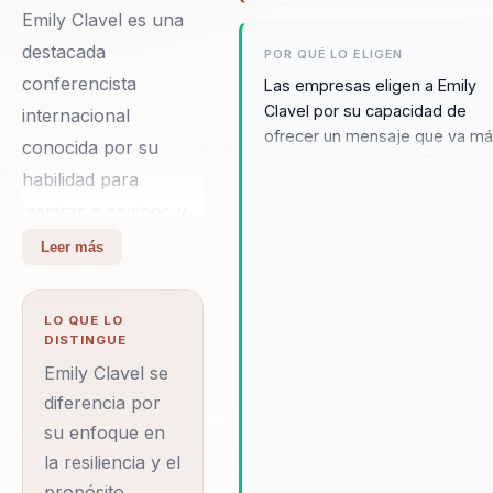
Emily Clavel es una
destacada
POR QUÉ LO ELIGEN
conferencista
Las empresas eligen a Emily
Clavel por su capacidad de
internacional
ofrecer un mensaje que va m
conocida por su
allá de la motivación. Su
habilidad para
autenticidad y experiencia
inspirar a equipos y
deportiva y corporativa la
convierten en una speaker ca
líderes a transformar
Leer más
de conectar emocionalmente
retos en
mientras entrega estrategias
oportunidades de
aplicables que mejoran la
LO QUE LO
crecimiento. Con más
cohesión, el desempeño y la
DISTINGUE
mentalidad de crecimiento en
de 8 años de
Emily Clavel se
equipos de todo nivel. Emily
experiencia, Emily ha
diferencia por
ofrece herramientas prácticas
su enfoque en
dejado una huella
para desarrollar resiliencia,
la resiliencia y el
significativa en el
liderazgo y propósito en
contextos de alta presión,
propósito,