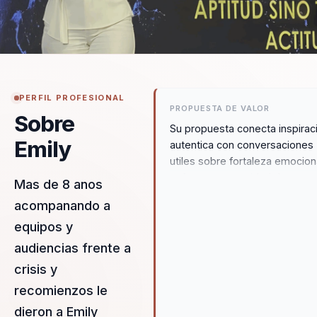
PERFIL PROFESIONAL
PROPUESTA DE VALOR
Sobre
Su propuesta conecta inspirac
Emily
autentica con conversaciones
utiles sobre fortaleza emocion
enfoque y capacidad de
Mas de 8 anos
levantarse. Lleva la resiliencia 
acompanando a
terreno humano y movilizador
equipos y
impacta de verdad a la audienc
audiencias frente a
crisis y
recomienzos le
dieron a Emily