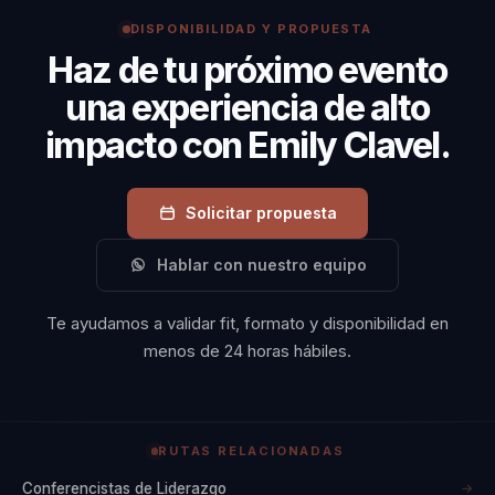
liderazgo
DISPONIBILIDAD Y PROPUESTA
transformador, la
Haz de tu próximo evento
mentalidad ganadora,
una experiencia de alto
la inclusión y
impacto con Emily Clavel.
diversidad, y el
propósito en acción.
Emily enseña cómo
Solicitar propuesta
convertir las
Hablar con nuestro equipo
diferencias en
fortalezas colectivas
Te ayudamos a validar fit, formato y disponibilidad en
y alinear metas
menos de 24 horas hábiles.
personales y
profesionales con
sentido.
RUTAS RELACIONADAS
Conferencistas de Liderazgo
→