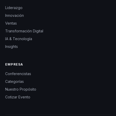
opción destacada
Liderazgo
para cualquier
Innovación
organización que
Ventas
busque transformar
Transformación Digital
su cultura y motivar
IA & Tecnología
a sus equipos.
Insights
EMPRESA
Conferencistas
Categorías
Nuestro Propósito
Cotizar Evento