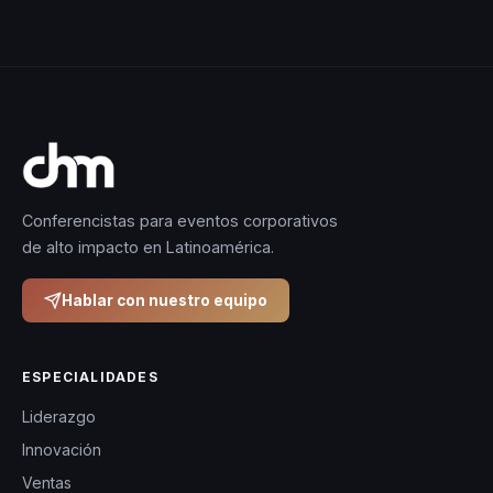
y significativa. Su
compromiso con la
transformación
personal y su
habilidad para
conectar con las
audiencias la han
Conferencistas para eventos corporativos
convertido en una
de alto impacto en Latinoamérica.
conferencista
solicitada por
Hablar con nuestro equipo
organizaciones que
buscan un cambio
ESPECIALIDADES
real y duradero.
Liderazgo
Innovación
Ventas