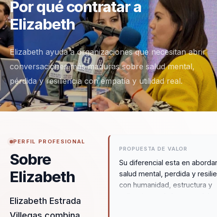
Por qué contratar a
Elizabeth
Elizabeth ayuda a organizaciones que necesitan abrir
conversaciones más maduras sobre salud mental,
pérdida y resiliencia con empatía y utilidad real.
PERFIL PROFESIONAL
PROPUESTA DE VALOR
Sobre
Su diferencial esta en aborda
Elizabeth
salud mental, perdida y resili
con humanidad, estructura y
aplicacion real al entorno labor
Elizabeth Estrada
Convierte conversaciones
Villegas combina