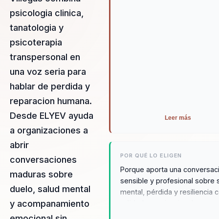
dolorosas en herramientas pa
psicologia clinica,
acompanar mejor, fortalecer
empatía y construir culturas
tanatologia y
emocionalmente mas madura
psicoterapia
transpersonal en
una voz seria para
hablar de perdida y
reparacion humana.
Desde ELYEV ayuda
Leer más
a organizaciones a
abrir
POR QUÉ LO ELIGEN
conversaciones
Porque aporta una conversac
maduras sobre
sensible y profesional sobre 
duelo, salud mental
mental, pérdida y resiliencia 
y acompanamiento
utilidad organizacional.
emocional sin