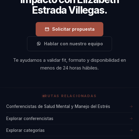
importancia de una
Estrada Villegas.
transformación
integrativa que abarca
Solicitar propuesta
todas las dimensiones
del ser humano. A lo
Hablar con nuestro equipo
largo de su carrera,
Elizabeth ha
Te ayudamos a validar fit, formato y disponibilidad en
menos de 24 horas hábiles.
impactado
positivamente en la
vida de miles de
personas,
RUTAS RELACIONADAS
ayudándolas a
Conferencistas de Salud Mental y Manejo del Estrés
→
descubrir su
Explorar conferencistas
→
verdadero potencial y
Explorar categorías
→
a vivir una vida plena