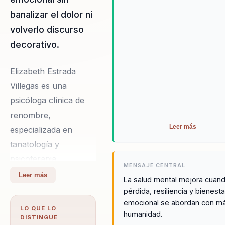
banalizar el dolor ni
volverlo discurso
decorativo.
Elizabeth Estrada
Villegas es una
psicóloga clínica de
renombre,
Leer más
especializada en
tanatología y
psicoterapia
MENSAJE CENTRAL
transpersonal, con
Leer más
La salud mental mejora cuan
una trayectoria que la
pérdida, resiliencia y bienesta
ha posicionado como
emocional se abordan con m
LO QUE LO
humanidad.
una líder en el ámbito
DISTINGUE