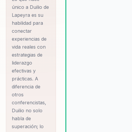
distingue por su habilidad par
único a Duilio de
adaptar sus presentaciones a
Lapeyra es su
necesidades específicas de 
habilidad para
organización, asegurando que
conectar
mensajes y estrategias sean
relevantes y aplicables. Su
experiencias de
enfoque en la innovación en
vida reales con
liderazgo y la motivación
estrategias de
estratégica garantiza que ca
liderazgo
intervención tenga un impact
efectivas y
duradero, ayudando a las
prácticas. A
organizaciones a alcanzar su
metas más ambiciosas.
diferencia de
otros
conferencistas,
Duilio no solo
habla de
superación; lo