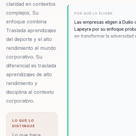
claridad en contextos
complejos. Su
POR QUÉ LO ELIGEN
enfoque combina
Las empresas eligen a Duilio 
Lapeyra por su enfoque prob
Traslada aprendizajes
en transformar la adversidad 
del deporte y el alto
oportunidades de crecimiento
rendimiento al mundo
Sus conferencias no solo insp
corporativo. Su
sino que también proporciona
los líderes y equipos las
diferencial es traslada
herramientas necesarias para
aprendizajes de alto
enfrentar desafíos con confia
rendimiento y
determinación. Los testimoni
disciplina al contexto
clientes destacan su capacid
para motivar a las audiencias 
corporativo.
redefinir sus límites y descubr
potencial ilimitado, convirtién
en una elección preferida par
LO QUE LO
DISTINGUE
organizaciones que buscan u
cambio significativo. Duilio se
Lo que hace