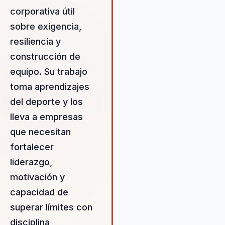
efectivo, el desarrollo del tal
corporativa útil
la creación de una cultura
sobre exigencia,
organizacional robusta. A trav
de sus conferencias, Duilio
resiliencia y
proporciona herramientas
construcción de
prácticas y estrategias
equipo. Su trabajo
innovadoras que permiten a l
organizaciones no solo enfren
toma aprendizajes
desafíos, sino también prosp
del deporte y los
en medio de ellos. Su metodo
lleva a empresas
se basa en la resiliencia, la
motivación estratégica y la
que necesitan
capacidad de superar límites, 
fortalecer
que garantiza que cada
liderazgo,
intervención tenga un impact
motivación y
duradero en la forma en que 
equipos se comunican, colab
capacidad de
y lideran. Al contratar a Duilio, 
superar límites con
organizaciones invierten en u
disciplina,
cambio sostenible que impuls