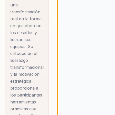
obstáculo y alcanzar lo
una
inimaginable, siempre que es
transformación
dispuestos a desafiar sus pr
real en la forma
límites y abrazar el cambio. A
en que abordan
través de sus conferencias, Du
los desafíos y
inspira a sus audiencias a ado
una mentalidad de crecimient
lideran sus
donde el fracaso se ve como
equipos. Su
oportunidad para aprender y
enfoque en el
evolucionar. Su enfoque en la
liderazgo
motivación estratégica y el
transformacional
liderazgo transformacional
y la motivación
proporciona un camino claro 
el éxito, empoderando a los
estratégica
participantes para que tomen
proporciona a
acción y realicen cambios
los participantes
significativos en sus vidas
herramientas
personales y profesionales.
prácticas que