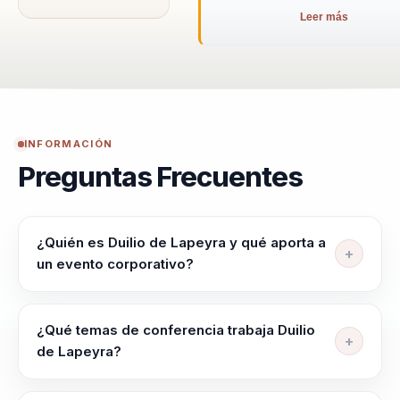
Leer más
INFORMACIÓN
Preguntas Frecuentes
¿Quién es Duilio de Lapeyra y qué aporta a
un evento corporativo?
Duilio de Lapeyra ayuda a lideres, directivos y
responsables de equipos a alinear equipos, elevar
¿Qué temas de conferencia trabaja Duilio
criterio y liderar con claridad en contextos complejos.
de Lapeyra?
Su enfoque combina Traslada aprendizajes del
Duilio de Lapeyra trabaja temas como Desarrollo de
deporte y el alto rendimiento al mundo corporativo.