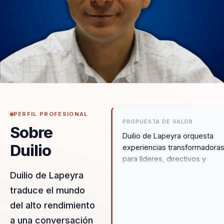
PERFIL PROFESIONAL
PROPUESTA DE VALOR
Sobre
Duilio de Lapeyra orquesta
Duilio
experiencias transformadora
para líderes, directivos y
responsables de equipos,
Duilio de Lapeyra
permitiéndoles dejar atrás
traduce el mundo
equipos desalineados y const
del alto rendimiento
grupos de alto rendimiento. S
enfoque se centra en el lider
a una conversación