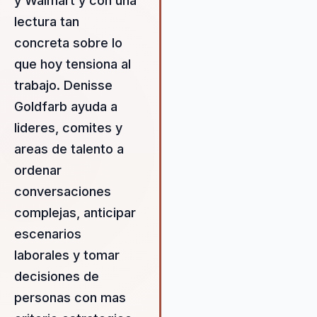
y Walmart y con una
desarrollando el máximo pote
de las personas. Denisse es
lectura tan
conocida por su enfoque en l
concreta sobre lo
diversidad, la inclusión y la
que hoy tensiona al
innovación, elementos que s
fundamentales para el éxito
trabajo. Denisse
organizacional en el mundo ac
Goldfarb ayuda a
Su propuesta de valor radica
lideres, comites y
capacidad para implementar
estrategias que no solo mejo
areas de talento a
el rendimiento organizacional
ordenar
que también promueven un
conversaciones
entorno de trabajo inclusivo 
complejas, anticipar
colaborativo. Como consulto
independiente en The Peopl
escenarios
Future, Denisse ofrece su
laborales y tomar
experiencia para ayudar a las
decisiones de
organizaciones a navegar los
desafíos del futuro del trabaj
personas con mas
asegurando que estén bien