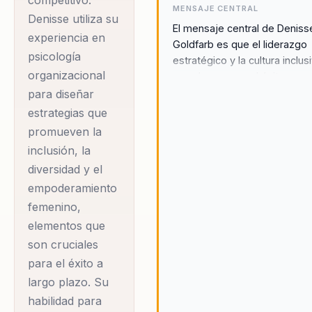
competitivo.
MENSAJE CENTRAL
Denisse utiliza su
El mensaje central de Deniss
experiencia en
Goldfarb es que el liderazgo
psicología
estratégico y la cultura inclus
organizacional
son claves para el éxito
organizacional. Al fomentar u
para diseñar
entorno de trabajo colaborati
estrategias que
diverso, las organizaciones
promueven la
pueden alcanzar su máximo
inclusión, la
potencial y asegurar un
diversidad y el
crecimiento sostenible. Deni
empoderamiento
cree firmemente que la
transformación cultural y el
femenino,
desarrollo del talento son
elementos que
fundamentales para enfrentar
son cruciales
desafíos del futuro del trabaj
para el éxito a
enfoque en la inclusión y el
largo plazo. Su
empoderamiento femenino e
habilidad para
crucial para fomentar una cul