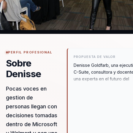
PERFIL PROFESIONAL
PROPUESTA DE VALOR
Sobre
Denisse Goldfarb, una ejecut
Denisse
C-Suite, consultora y docent
una experta en el futuro del
trabajo, transformación y ges
Pocas voces en
del talento. Su experiencia 
gestion de
Vicepresidenta de Personas 
personas llegan con
gigantes como Walmart y
Microsoft le ha permitido real
decisiones tomadas
cambios significativos a trav
dentro de Microsoft
la transformación cultural,