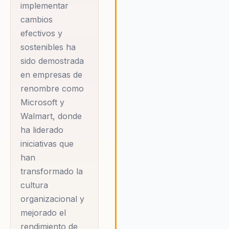
de respeto y equidad, lo que 
implementar
a un aumento de la productiv
cambios
y la satisfacción de los
efectivos y
empleados. Denisse es una lí
sostenibles ha
que inspira y motiva, ofrecie
sido demostrada
soluciones innovadoras que
promueven el crecimiento
en empresas de
personal y profesional.
renombre como
Microsoft y
Walmart, donde
ha liderado
iniciativas que
han
transformado la
cultura
organizacional y
mejorado el
rendimiento de