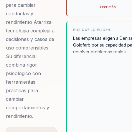
para cambiar
Leer más
conductas y
rendimiento Aterriza
tecnologia compleja a
POR QUÉ LO ELIGEN
Las empresas eligen a Denis
decisiones y casos de
Goldfarb por su capacidad p
uso comprensibles.
resolver problemas reales
Su diferencial
mediante un enfoque estraté
combina rigor
que transforma la cultura
organizacional. Con un histori
psicologico con
comprobado de éxito en
herramientas
Microsoft y Walmart, Denisse
practicas para
demostrado su habilidad par
cambiar
alinear equipos y elevar el
rendimiento. Su enfoque en l
comportamientos y
diversidad y la inclusión no s
rendimiento.
mejora el ambiente laboral, s
que también impulsa el