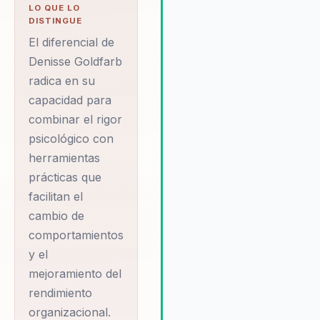
crecimiento sostenible de la
LO QUE LO
organización. Denisse es con
DISTINGUE
por su capacidad para
El diferencial de
implementar cambios que no
Denisse Goldfarb
mejoran el rendimiento
radica en su
organizacional, sino que tam
capacidad para
promueven un entorno de tra
inclusivo y colaborativo. Su
combinar el rigor
habilidad para combinar el rig
psicológico con
psicológico con herramienta
herramientas
prácticas la convierte en una
prácticas que
aliada invaluable para cualqui
facilitan el
organización que busque
cambio de
adaptarse y prosperar en el
entorno empresarial actual.
comportamientos
y el
mejoramiento del
rendimiento
organizacional.