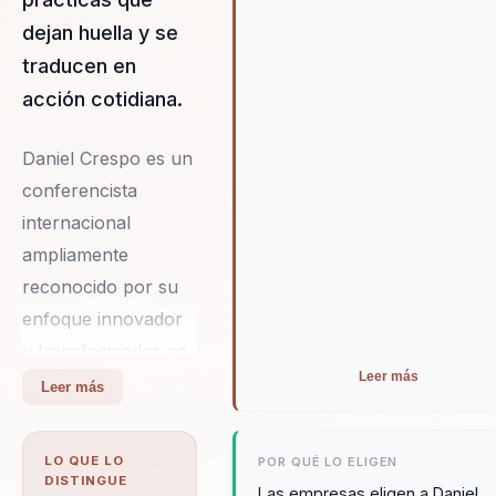
dejan huella y se
traducen en
acción cotidiana.
Daniel Crespo es un
conferencista
internacional
ampliamente
reconocido por su
enfoque innovador
y transformador en
Leer más
áreas clave como el
Leer más
liderazgo, las ventas
y la experiencia del
LO QUE LO
POR QUÉ LO ELIGEN
cliente. Residente en
DISTINGUE
Las empresas eligen a Daniel