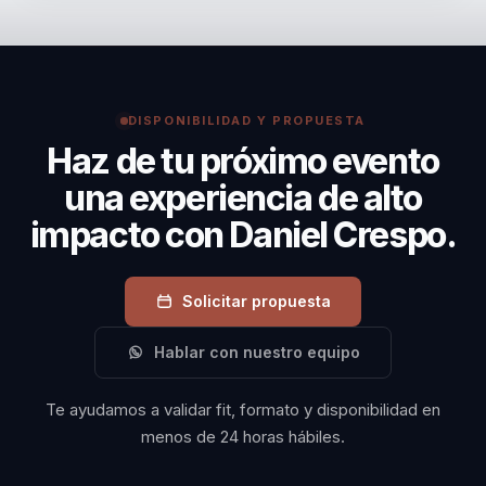
generando un
necesitan una conferencia o intervención sobre
impacto duradero
liderazgo y ventas con una salida clara a cohesión,
en la organización.
experiencia del cliente y transformación cultural.
Su enfoque único y
DISPONIBILIDAD Y PROPUESTA
su capacidad para
Haz de tu próximo evento
adaptarse a diversas
una experiencia de alto
culturas
impacto con Daniel Crespo.
empresariales
garantizan que cada
intervención sea
Solicitar propuesta
relevante y efectiva,
Hablar con nuestro equipo
asegurando un
retorno de inversión
Te ayudamos a validar fit, formato y disponibilidad en
significativo.
menos de 24 horas hábiles.