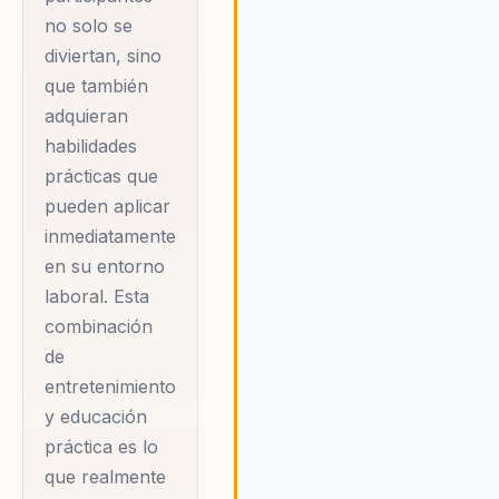
no solo se
Daniel Crespo
diviertan, sino
aborda temas
que también
relevantes y
adquieran
cruciales para el
habilidades
éxito organizacional,
prácticas que
tales como el
pueden aplicar
liderazgo y la
inmediatamente
comunicación
en su entorno
efectiva, la
laboral. Esta
combinación
transformación en
de
la experiencia del
entretenimiento
cliente basada en el
y educación
modelo Disney, y las
práctica es lo
ventas con impacto.
que realmente
Sus conferencias