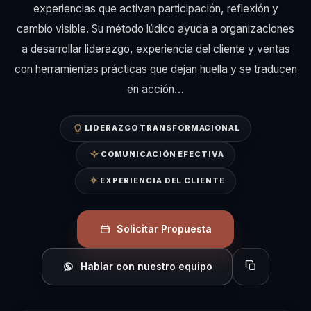
experiencias que activan participación, reflexión y
cambio visible. Su método lúdico ayuda a organizaciones
a desarrollar liderazgo, experiencia del cliente y ventas
con herramientas prácticas que dejan huella y se traducen
en acción…
LIDERAZGO TRANSFORMACIONAL
COMUNICACIÓN EFECTIVA
EXPERIENCIA DEL CLIENTE
Solicitar Propuesta
Hablar con nuestro equipo
Copiar perfil