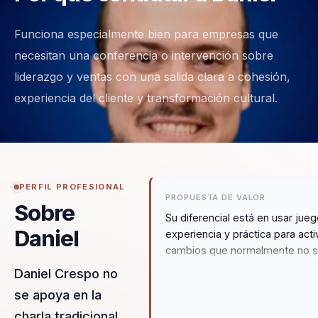
Funciona especialmente bien para empresas que
necesitan una conferencia o intervención sobre
liderazgo y ventas con una salida clara a cohesión,
experiencia del cliente y transformación cultural.
PERFIL PROFESIONAL
PROPUESTA DE VALOR
Sobre
Su diferencial está en usar jueg
Daniel
experiencia y práctica para acti
cambios que normalmente no 
logran con una charla tradicional
Daniel Crespo no
Hace que liderazgo, ventas y
se apoya en la
servicio se vuelvan aprendizaj
charla tradicional,
memorables y aplicables.