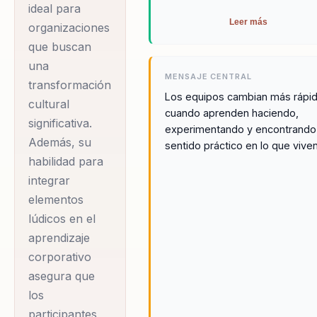
ideal para
piezas de Lego y
Leer más
organizaciones
juegos de cartas, los
que buscan
participantes
una
desarrollan
MENSAJE CENTRAL
transformación
competencias clave
Los equipos cambian más rápi
cultural
cuando aprenden haciendo,
sin siquiera darse
significativa.
experimentando y encontrando
cuenta de que están
Además, su
sentido práctico en lo que viven
trabajando. Este
habilidad para
método único no
integrar
solo entretiene, sino
elementos
que también genera
lúdicos en el
aprendizaje
aprendizajes
corporativo
prácticos que
asegura que
inspiran cambios
los
reales y tangibles.
participantes