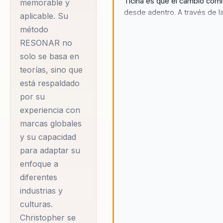
Ticina es que el cambio com
memorable y
desde adentro. A través de l
aplicable. Su
neurociencia y el marketing
método
estratégico, las organizacion
RESONAR no
pueden transformar sus cultu
solo se basa en
alcanzar su máximo potencial
teorías, sino que
Christopher enseña que el
verdadero liderazgo y el éxit
está respaldado
empresarial se logran cuando
por su
individuos y los equipos está
experiencia con
alineados con un propósito 
marcas globales
y cuentan con las herramient
y su capacidad
necesarias para adaptarse y
prosperar en un entorno en
para adaptar su
constante cambio. Su enfoqu
enfoque a
centra en empoderar a las
diferentes
personas para que reconozc
industrias y
utilicen sus propias capacid
culturas.
innatas para liderar con conf
Christopher se
y eficacia. Este mensaje de