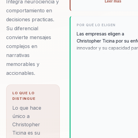
Integra neurociencia y
Leer más
comportamiento en
decisiones practicas.
POR QUÉ LO ELIGEN
Su diferencial
Las empresas eligen a
convierte mensajes
Christopher Ticina por su en
complejos en
innovador y su capacidad pa
narrativas
generar resultados tangibles
más de 20,000 personas
memorables y
impactadas, su habilidad par
accionables.
adaptar su mensaje a las
necesidades específicas de
industria asegura un impacto
LO QUE LO
significativo y duradero en s
DISTINGUE
audiencias. Los testimonios 
Lo que hace
clientes destacan su capaci
único a
para inspirar y transformar
Christopher
equipos, convirtiendo desafí
Ticina es su
organizacionales en