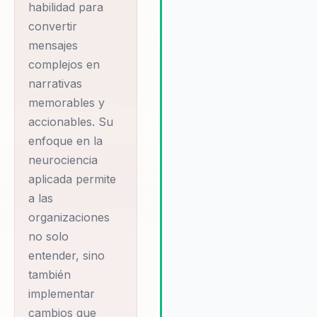
oportunidades de crecimient
habilidad para
Christopher es conocido por
convertir
enfoque personalizado, que
mensajes
garantiza que cada conferen
complejos en
esté alineada con los objetiv
narrativas
estratégicos de la organizaci
memorables y
Su habilidad para combinar te
y práctica permite a las emp
accionables. Su
no solo aprender, sino tambi
enfoque en la
implementar cambios efecti
neurociencia
que resultan en un aumento 
aplicada permite
compromiso y la productivid
a las
Este enfoque holístico y cen
en el cliente es lo que hace 
organizaciones
Christopher sea la elección
no solo
preferida para empresas qu
entender, sino
buscan una transformación re
también
sostenible.
implementar
cambios que