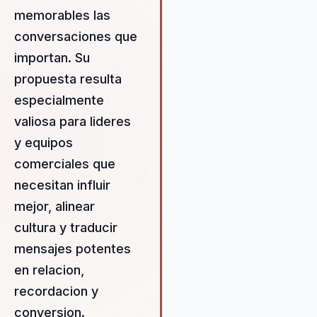
memorables las
herramientas para cambiar e
en su propio cerebro. Las
conversaciones que
temáticas que trata en sus
importan. Su
conferencias abarcan desde
propuesta resulta
antropología y comunicación
asertiva hasta inteligencia
especialmente
emocional, liderazgo, market
valiosa para lideres
mindset, motivación,
y equipos
neurociencias, pensamiento
crítico, investigación, servicio
comerciales que
cliente y ventas. Christopher
necesitan influir
Ticina reside en Ecuador y o
mejor, alinear
sus conferencias en español
cultura y traducir
inglés, adaptándose a las
necesidades de una audienci
mensajes potentes
diversa. Su propuesta de val
en relacion,
centra en utilizar el poder de 
recordacion y
neurociencia, el liderazgo y e
marketing para inspirar a las
conversion.