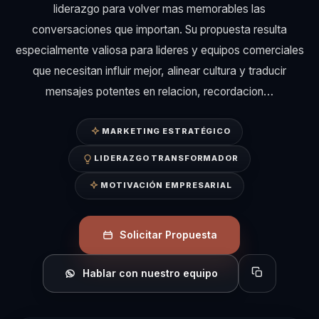
liderazgo para volver mas memorables las
conversaciones que importan. Su propuesta resulta
especialmente valiosa para lideres y equipos comerciales
que necesitan influir mejor, alinear cultura y traducir
mensajes potentes en relacion, recordacion…
MARKETING ESTRATÉGICO
LIDERAZGO TRANSFORMADOR
MOTIVACIÓN EMPRESARIAL
Solicitar Propuesta
Hablar con nuestro equipo
Copiar perfil