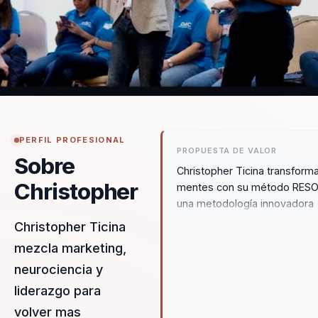
PERFIL PROFESIONAL
PROPUESTA DE VALOR
Sobre
Christopher Ticina transform
Christopher
mentes con su método RES
una metodología innovadora
diseñada para el mundo
Christopher Ticina
corporativo con un enfoque c
mezcla marketing,
en el cambio de mindset. C
neurociencia y
speaker inspirador, combina
marketing, neurociencias y
liderazgo para
motivación para que las
volver mas
organizaciones descubran qu