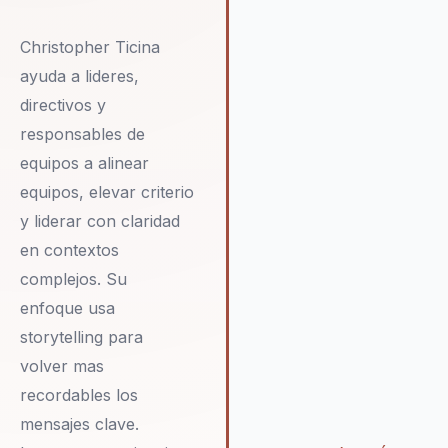
organizaciones a alcanzar su
máximo potencial. Christophe
Christopher Ticina
es solo un conferencista; es 
ayuda a lideres,
catalizador de transformació
combina investigación de
directivos y
mercados, neurociencia apli
responsables de
marketing estratégico para
equipos a alinear
impactar profundamente en l
equipos, elevar criterio
organizaciones, asegurando
cada intervención sea memo
y liderar con claridad
y aplicable.
en contextos
complejos. Su
enfoque usa
storytelling para
volver mas
recordables los
mensajes clave.