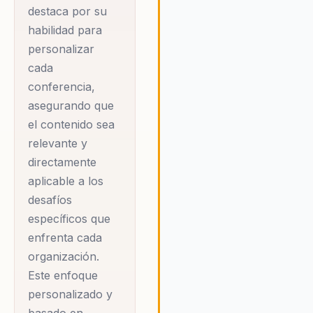
transformación interna y alin
destaca por su
estratégica es lo que impulsa
habilidad para
éxito de las organizaciones 
personalizar
trabajan con Christopher,
cada
asegurando que cada miemb
conferencia,
del equipo contribuya de ma
asegurando que
significativa al logro de los
objetivos organizacionales.
el contenido sea
relevante y
directamente
aplicable a los
desafíos
específicos que
enfrenta cada
organización.
Este enfoque
personalizado y