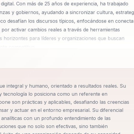
digital. Con más de 25 años de experiencia, ha trabajado
nzas y gobiernos, ayudando a sincronizar cultura, estrateg
ico desafían los discursos típicos, enfocándose en conecta
o por activar cambios reales a través de herramientas
s horizontes para líderes y organizaciones que buscan
nte competitivo.
cambio adaptativa, liderazgo en la era digital, y modelos d
 y orientado a resultados reales. Christian combina teoría 
ecer soluciones personalizadas que abordan los desafíos
que integral y humano, orientado a resultados reales. Su
pretar tendencias globales y traducirlas en estrategias
 y tecnología lo posiciona como un referente en
one son prácticas y aplicables, desafiando las creencias
ar y actuar en el entorno empresarial. Su diferencial
ías innovadoras que promueven la creatividad y la
 analíticas con un profundo entendimiento de las
mación organizacional. Su enfoque en la sincronización de
uciones que no solo son efectivas, sino también
solo se adapten, sino que prosperen en un mundo en