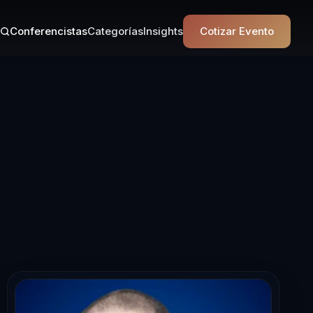
Conferencistas
Categorías
Insights
Cotizar Evento
nferencista en