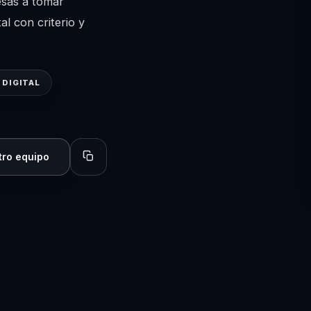
esas a tomar
al con criterio y
DIGITAL
tro equipo
Copiar perfil para compartir