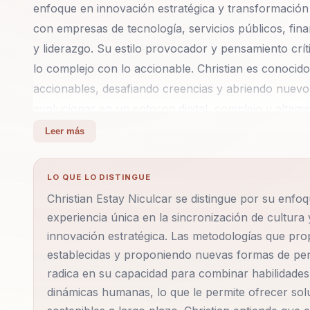
enfoque en innovación estratégica y transformación 
con empresas de tecnología, servicios públicos, fina
y liderazgo. Su estilo provocador y pensamiento crít
lo complejo con lo accionable. Christian es conocid
accionables, desafiando creencias y abriendo nuevo
evolucionar en un entorno digital, complejo y altame
Leer más
Sus conferencias abarcan temas como la gestión del 
negocio disruptivos, siempre con un enfoque integral
LO QUE LO DISTINGUE
práctica de manera magistral, lo que le permite ofr
Christian Estay Niculcar se distingue por su enfo
únicos de cada organización. Su capacidad para inter
experiencia única en la sincronización de cultura
aplicables es una de sus mayores fortalezas.
innovación estratégica. Las metodologías que prop
establecidas y proponiendo nuevas formas de pens
A lo largo de su carrera, ha desarrollado metodolog
radica en su capacidad para combinar habilidades
colaboración, elementos esenciales para la transfor
dinámicas humanas, lo que le permite ofrecer sol
cultura y tecnología asegura que las empresas no 