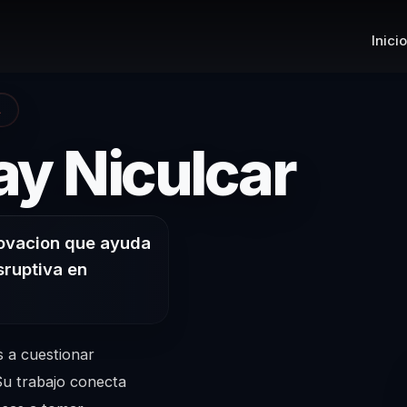
Inicio
A
– Co
ay Niculcar
novacion que ayuda
sruptiva en
s a cuestionar
 Su trabajo conecta