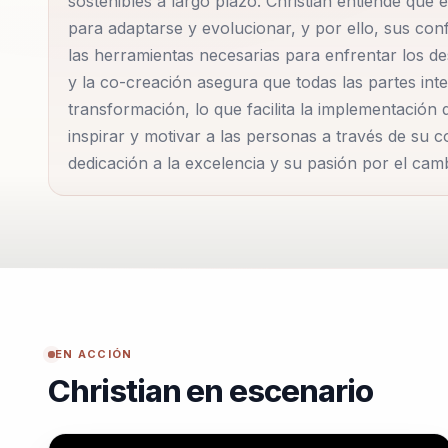
sostenibles a largo plazo. Christian entiende que
para adaptarse y evolucionar, y por ello, sus con
constante cambio. Christian ha trabajado con líderes 
las herramientas necesarias para enfrentar los d
estrategias efectivas para navegar en entornos incie
y la co-creación asegura que todas las partes int
transformación, lo que facilita la implementación 
Además, su habilidad para comunicar conceptos comp
inspirar y motivar a las personas a través de su 
conferencista muy solicitado. Las organizaciones qu
dedicación a la excelencia y su pasión por el camb
capacidad para inspirar y motivar a equipos enteros
Christian no solo ofrece conferencias, sino que t
asegurar que las estrategias discutidas se implement
Su compromiso con el desarrollo sostenible y el imp
presentaciones. Christian Estay Niculcar no solo bu
bienestar general a través de la innovación y el lid
EN ACCIÓN
dedicación a la excelencia y su pasión por impulsar 
Christian en escenario