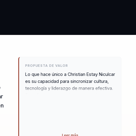
PROPUESTA DE VALOR
Lo que hace único a Christian Estay Niculcar
es su capacidad para sincronizar cultura,
o
tecnología y liderazgo de manera efectiva.
Su enfoque provocador y pensamiento
ar
crítico no solo inspiran, sino que activan
en
cambios reales en las organizaciones.
Christian ofrece metodologías aplicables y
pensamiento estratégico que permiten a
las empresas tomar decisiones audaces
Leer más