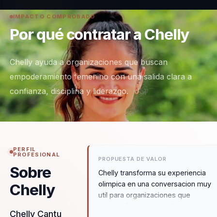
IMPACTO COMPROBADO
Por qué contratar a Chelly
Chelly ayuda a organizaciones que buscan
empoderamiento femenino con una salida clara a
confianza, disciplina y liderazgo.
PERFIL
PROFESIONAL
PROPUESTA DE VALOR
Sobre
Chelly transforma su experiencia
olimpica en una conversacion muy
Chelly
util para organizaciones que
quieren fortalecer confianza,
Chelly Cantu