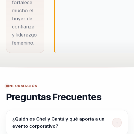
fortalece
culminante
mucho el
cuando
buyer de
representó a
confianza
México en los
y liderazgo
Juegos
femenino.
Olímpicos de
Beijing 2008,
siendo la única
gimnasta
artística
INFORMACIÓN
mexicana en
Preguntas Frecuentes
competir.
Además,
participó en
¿Quién es Chelly Cantú y qué aporta a un
campeonatos
evento corporativo?
mundiales en