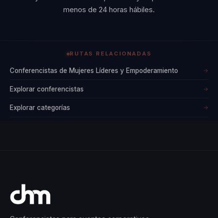
menos de 24 horas hábiles.
inspiradora. Su
formación
académica en
RUTAS RELACIONADAS
Mercadotecnia
por el
Conferencistas de Mujeres Líderes y Empoderamiento
→
Tecnológico de
Explorar conferencistas
→
Monterrey
Explorar categorías
→
complementa su
habilidad para
comunicar y
conectar con
diversas
audiencias. Las
conferencias de
Chelly están