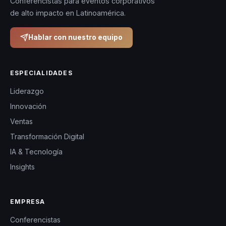
Conferencistas para eventos corporativos
diseñadas para
de alto impacto en Latinoamérica.
compartir sus
vivencias
Hablar con nuestro equipo
personales y las
lecciones
ESPECIALIDADES
aprendidas a lo
Liderazgo
largo de su
Innovación
carrera
Ventas
deportiva. En
Transformación Digital
sus charlas,
IA & Tecnología
narra cómo
Insights
desde joven
tuvo que
equilibrar su
EMPRESA
vida personal
Conferencistas