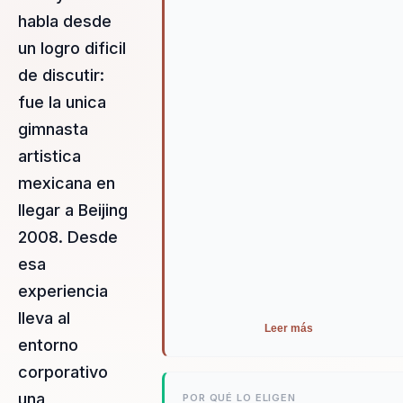
disciplina y liderazgo femenino
habla desde
desde un ejemplo real de
exigencia, constancia y
un logro dificil
mentalidad de alto rendimiento.
de discutir:
fue la unica
gimnasta
artistica
mexicana en
llegar a Beijing
2008. Desde
esa
experiencia
lleva al
Leer más
entorno
corporativo
una
POR QUÉ LO ELIGEN