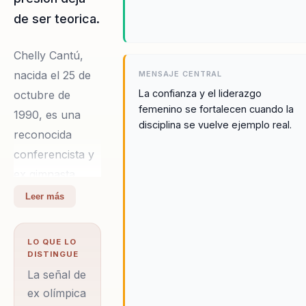
de ser teorica.
Chelly Cantú,
nacida el 25 de
MENSAJE CENTRAL
La confianza y el liderazgo
octubre de
femenino se fortalecen cuando la
1990, es una
disciplina se vuelve ejemplo real.
reconocida
conferencista y
ex gimnasta
artística de
Leer más
México. Su
carrera
LO QUE LO
deportiva
DISTINGUE
alcanzó un
La señal de
punto
ex olímpica