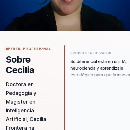
PERFIL PROFESIONAL
PROPUESTA DE VALOR
Sobre
Su diferencial está en unir IA,
Cecilia
neurociencia y aprendizaje
estratégico para que la innov
no se quede en concepto.
Doctora en
Convierte tendencias comple
Pedagogia y
en marcos concretos para
Magister en
desarrollar talento, fortalecer
capacidades y acelerar adopc
Inteligencia
Artificial, Cecilia
Frontera ha