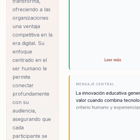
transforma,
renombre, integrando
ofreciendo a las
la investigación
organizaciones
académica con la
una ventaja
aplicación práctica.
competitiva en la
Su habilidad para
era digital. Su
traducir conceptos
enfoque
complejos en
centrado en el
Leer más
herramientas
ser humano le
aplicables ha
permite
cautivado a
MENSAJE CENTRAL
conectar
La innovación educativa gene
profundamente
audiencias tanto
valor cuando combina tecnolo
con su
corporativas como
criterio humano y experiencia
audiencia,
educativas. A través
aprendizaje que sí cambian
asegurando que
de sus conferencias,
comportamientos.
cada
potencia la
participante se
motivación, desarrolla