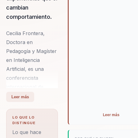
cambian
comportamiento.
Cecilia Frontera,
Doctora en
Pedagogía y Magíster
en Inteligencia
Artificial, es una
conferencista
internacional de
renombre que ha
Leer más
dejado una huella
significativa en el
Leer más
LO QUE LO
ámbito de la
DISTINGUE
innovación educativa
Lo que hace