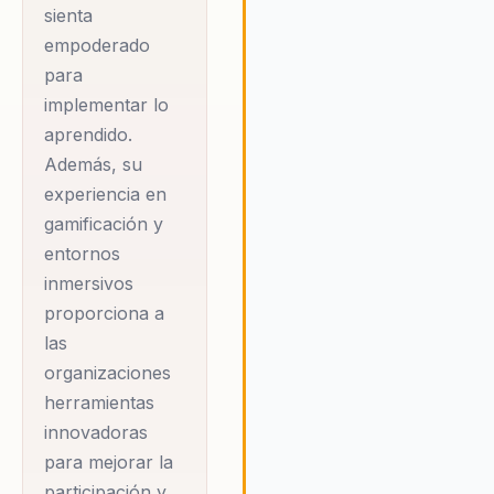
sienta
competencias clave y
empoderado
ayuda a las
para
organizaciones a
implementar lo
adaptarse con éxito a
aprendido.
entornos digitales en
Además, su
constante evolución,
experiencia en
generando cambios
gamificación y
duraderos en la
entornos
inmersivos
cultura
proporciona a
organizacional y en
las
los resultados
organizaciones
empresariales.
herramientas
innovadoras
Además de su trabajo
para mejorar la
con empresas y
participación y