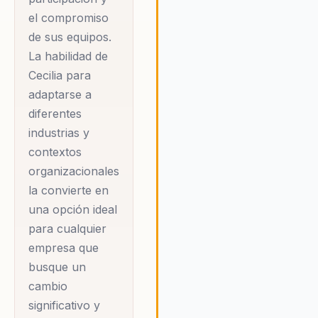
universidades, Cecilia
el compromiso
ha sido una ferviente
de sus equipos.
defensora de la
La habilidad de
educación inclusiva y
Cecilia para
accesible,
adaptarse a
promoviendo la
diferentes
industrias y
utilización de
contextos
tecnologías
organizacionales
emergentes para
la convierte en
democratizar el
una opción ideal
acceso al
para cualquier
conocimiento. Su
empresa que
enfoque en la
busque un
neuroeducación le
cambio
permite diseñar
significativo y