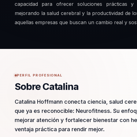
capacidad para ofrecer soluciones prácticas y 
mejorando la salud cerebral y la productividad de lo
aquellas empresas que buscan un cambio real y sost
PERFIL PROFESIONAL
Sobre Catalina
Catalina Hoffmann conecta ciencia, salud cer
que ya es reconocible: Neurofitness. Su enfoq
mejorar atención y fortalecer bienestar con h
ventaja práctica para rendir mejor.