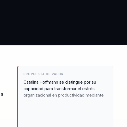
PROPUESTA DE VALOR
Catalina Hoffmann se distingue por su
capacidad para transformar el estrés
ia
organizacional en productividad mediante
el Neurofitness. Su metodología única no
solo mejora la conectividad neuronal, sino
que también optimiza el rendimiento
laboral, permitiendo a las empresas