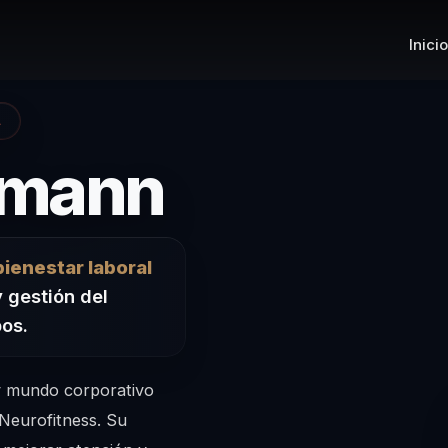
Inicio
A
– Confere
fmann
bienestar laboral
y gestión del
pos.
 y mundo corporativo
Neurofitness. Su