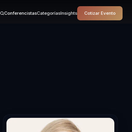
Conferencistas
Categorías
Insights
Cotizar Evento
ncista en Lide