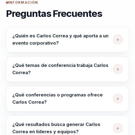
INFORMACIÓN
Preguntas Frecuentes
¿Quién es Carlos Correa y qué aporta a un
evento corporativo?
Carlos Correa ayuda a lideres, directivos y
responsables de equipos a alinear equipos, elevar
¿Qué temas de conferencia trabaja Carlos
criterio y liderar con claridad en contextos complejos.
Correa?
Su enfoque integra neurociencia y comportamiento
Carlos Correa trabaja temas como Liderazgo
en decisiones practicas.
Estratégico, Cultura Organizacional, Experiencia del
¿Qué conferencias o programas ofrece
Cliente, Gestión del Cambio, Psicología Positiva y
Carlos Correa?
Innovación Disruptiva.
Su oferta incluye programas como "La estrategia
cliente-céntrica" y "El poder de la experiencia del
¿Qué resultados busca generar Carlos
cliente del despacho de abogados". En esta
Correa en líderes y equipos?