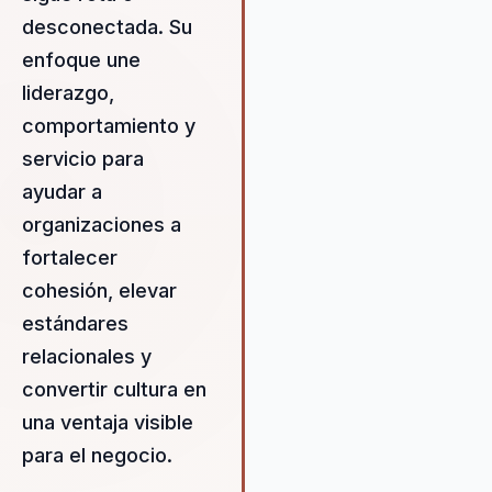
Carlos ofrece un valor medibl
desconectada. Su
través de metodologías prob
enfoque une
que garantizan resultados
tangibles. Su propuesta de va
liderazgo,
se centra en la creación de un
comportamiento y
liderazgo efectivo y una cultu
servicio para
organizacional sólida, lo que
resulta en una mejora significa
ayudar a
en la satisfacción del cliente 
organizaciones a
el rendimiento general de la
fortalecer
empresa. Carlos utiliza
cohesión, elevar
herramientas de diagnóstico
avanzadas para evaluar la cult
estándares
el liderazgo actuales de la
relacionales y
organización, y luego desarrol
convertir cultura en
plan estratégico para implem
cambios que mejoren la cohe
una ventaja visible
y el rendimiento del equipo. S
para el negocio.
enfoque en la experiencia del