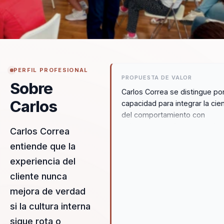
PERFIL PROFESIONAL
PROPUESTA DE VALOR
Sobre
Carlos Correa se distingue po
Carlos
capacidad para integrar la cie
del comportamiento con
aplicaciones prácticas en el
Carlos Correa
ámbito empresarial. Su enfoq
entiende que la
en la experiencia del cliente y 
experiencia del
cultura organizacional permite
las empresas transformar
cliente nunca
desafíos en oportunidades,
mejora de verdad
mejorando la cohesión y el
si la cultura interna
rendimiento de los equipos. 
más de 25 años de experienci
sigue rota o