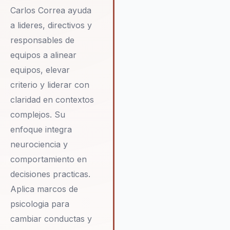
cliente asegura que las empr
Carlos Correa ayuda
no solo satisfagan las
expectativas de sus clientes, 
a lideres, directivos y
que también las superen, lo q
responsables de
resulta en una mayor fidelizac
equipos a alinear
rentabilidad.
equipos, elevar
criterio y liderar con
claridad en contextos
complejos. Su
enfoque integra
neurociencia y
comportamiento en
decisiones practicas.
Aplica marcos de
psicologia para
cambiar conductas y