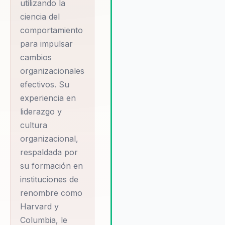
utilizando la
integrar la ciencia del
comportamiento con aplicaci
ciencia del
prácticas, lo que le permite
comportamiento
ofrecer soluciones personali
para impulsar
que se adaptan a las necesid
cambios
específicas de cada organizac
organizacionales
Su enfoque en la experiencia 
efectivos. Su
cliente y la gestión del cambi
asegura que las organizacion
experiencia en
estén preparadas para adapt
liderazgo y
rápidamente a las nuevas
cultura
circunstancias y maximizar las
organizacional,
oportunidades de éxito. Adem
respaldada por
su compromiso con el desarro
su formación en
del liderazgo estratégico y la
cultura organizacional lo convi
instituciones de
en un aliado indispensable pa
renombre como
cualquier empresa que busqu
Harvard y
cambio positivo y duradero.
Columbia, le