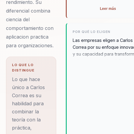
rendimiento. Su
Leer más
diferencial combina
ciencia del
comportamiento con
POR QUÉ LO ELIGEN
aplicacion practica
Las empresas eligen a Carlos
para organizaciones.
Correa por su enfoque innova
y su capacidad para transform
cultura organizacional. Sus
LO QUE LO
conferencias no solo inspiran,
DISTINGUE
que proporcionan herramient
Lo que hace
prácticas para la implementac
único a Carlos
de cambios efectivos.
Correa es su
Testimonios de clientes dest
su habilidad para mejorar la
habilidad para
cohesión del equipo y alinear 
combinar la
objetivos organizacionales co
teoría con la
expectativas del cliente. Carl
práctica,
conocido por su habilidad par