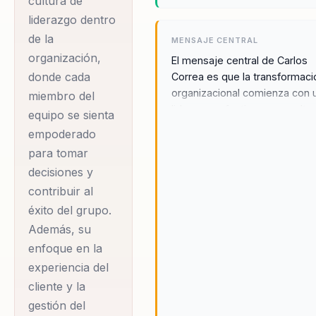
cultura de
liderazgo dentro
de la
MENSAJE CENTRAL
organización,
El mensaje central de Carlos
donde cada
Correa es que la transformaci
organizacional comienza con 
miembro del
liderazgo efectivo y una cultu
equipo se sienta
centrada en la experiencia del
empoderado
cliente. A través de la ciencia 
para tomar
comportamiento y la innovaci
decisiones y
Carlos guía a las empresas ha
un futuro más cohesivo y
contribuir al
eficiente. Su enfoque se cent
éxito del grupo.
el desarrollo de un liderazgo
Además, su
estratégico y una cultura
enfoque en la
organizacional sólida, lo que
experiencia del
resulta en una mejora significa
cliente y la
en la satisfacción del cliente 
el rendimiento general de la
gestión del