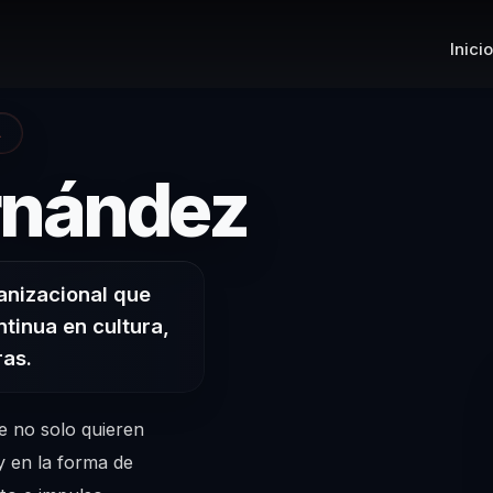
Inicio
A
– Confe
rnández
anizacional que
ntinua en cultura,
ras.
e no solo quieren
y en la forma de