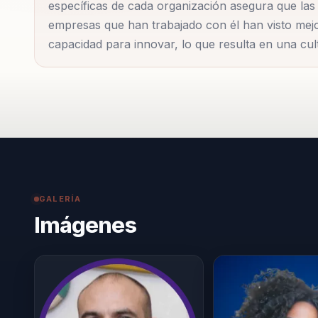
específicas de cada organización asegura que las
herramientas concretas que les permitan liderar con
empresas que han trabajado con él han visto mejor
particularmente valioso en un mundo empresarial en
capacidad para innovar, lo que resulta en una cul
liderar con visión es crucial para el éxito a largo pla
Además, Bernardo destaca...
GALERÍA
Imágenes