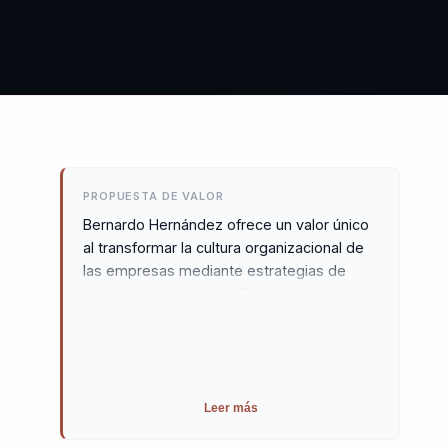
PROPUESTA DE VALOR
Bernardo Hernández ofrece un valor único
al transformar la cultura organizacional de
las empresas mediante estrategias de
liderazgo innovadoras. Su enfoque en la
ciencia del comportamiento y su aplicación
práctica permite a las organizaciones pasar
de un estado de desalineación a un
rendimiento cohesivo y elevado. Bernardo
no solo inspira a través de sus charlas, sino
Leer más
que también proporciona herramientas