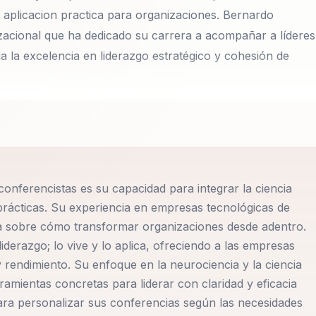
 aplicacion practica para organizaciones. Bernardo
acional que ha dedicado su carrera a acompañar a líderes
ia la excelencia en liderazgo estratégico y cohesión de
ón organizacional que ha dedicado su carrera a acompaña
 viaje hacia la excelencia en liderazgo estratégico y
liderazgo, el talento y la cultura organizacional, Bernardo
e equipos desalineados, permitiéndoles consolidar un
onferencistas es su capacidad para integrar la ciencia
siva. Su metodología se basa en la integración de la cienci
prácticas. Su experiencia en empresas tecnológicas de
e garantiza que las organizaciones no solo se inspiren, si
ica sobre cómo transformar organizaciones desde adentro.
stenibles.
iderazgo; lo vive y lo aplica, ofreciendo a las empresas
 rendimiento. Su enfoque en la neurociencia y la ciencia
 de alinear equipos para mejorar el rendimiento
amientas concretas para liderar con claridad y eficacia
 ciencia del comportamiento para proporcionar a los líderes
ra personalizar sus conferencias según las necesidades