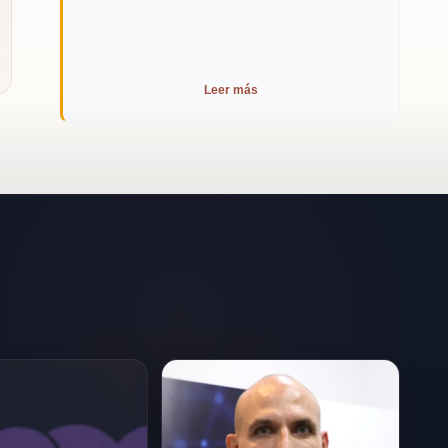
impacto de sus intervenciones, sino que
prácticas. A través de sus conferencias,
también garantiza resultados medibles y
Bernardo enseña a los líderes cómo alinear
sostenibles. Su habilidad para integrar la
sus equipos, elevar su criterio y liderar con
neurociencia en sus estrategias de
claridad en contextos complejos. Su
Leer más
liderazgo proporciona a las organizaciones
enfoque en la neurociencia proporciona a
las herramientas necesarias para prosperar
las organizaciones las herramientas
en un entorno empresarial en constante
necesarias para adaptarse y prosperar en
evolución.
un entorno empresarial en constante
evolución. Esto no solo resulta en una
cultura organizacional más innovadora y
cohesionada, sino que también garantiza
un rendimiento sostenido y una ventaja
competitiva a largo plazo.