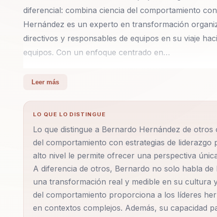
diferencial: combina ciencia del comportamiento con
Hernández es un experto en transformación organiz
directivos y responsables de equipos en su viaje hac
equipos. Con un enfoque centrado en…
Bernardo Hernández es un experto en transformaci
Leer más
a líderes, directivos y responsables de equipos en su
cohesión de equipos. Con un enfoque centrado en el 
LO QUE LO DISTINGUE
ayuda a las organizaciones a superar los desafíos d
Lo que distingue a Bernardo Hernández de otros c
liderazgo efectivo y una cultura organizacional cohe
del comportamiento con estrategias de liderazgo 
del comportamiento con aplicaciones prácticas, lo qu
alto nivel le permite ofrecer una perspectiva ún
que también implementen cambios significativos y so
A diferencia de otros, Bernardo no solo habla de l
una transformación real y medible en su cultura y
En sus conferencias, Bernardo aborda la importancia
del comportamiento proporciona a los líderes herr
organizacional. Utiliza principios de neurociencia y
en contextos complejos. Además, su capacidad pa