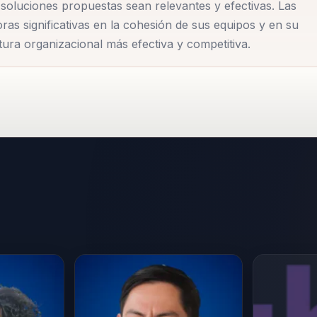
 soluciones propuestas sean relevantes y efectivas. Las
 claridad y eficacia en contextos complejos. Su enfoque es
as significativas en la cohesión de sus equipos y en su
 constante cambio, donde la capacidad de adaptarse y
tura organizacional más efectiva y competitiva.
zo.