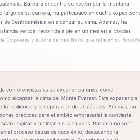
 Guatemala, Barbara encontró su pasión por la montaña
o largo de su carrera, ha participado en cuatro expedicion
er de Centroamérica en alcanzar su cima. Además, ha
tancia vertical recorrida a pie en un mes en el volcán
e Empresas y autora de tres libros que reflejan su filosofí
 Sus conferencias se centran en temas como la
la resiliencia ante la adversidad, y el liderazgo y trabajo en
as y su enfoque en la superación personal y profesional l
icitadas en Latinoamérica. Las empresas eligen a Barbara
su habilidad para traducir sus experiencias en valiosas
 de conferencistas es su experiencia única como
o impacta tanto a líderes como a empleados, promoviendo
omo alcanzar la cima del Monte Everest. Esta experiencia
ión y la capacidad de superar cualquier obstáculo con una
e la resiliencia y la superación de obstáculos. Además, su
ia de éxito, sino que también entrega herramientas práctica
ciones prácticas para el ámbito empresarial la convierte
e motiva a individuos y equipos a desafiarse, salir de su
scan inspirar y motivar a sus equipos. Barbara no solo
s en cualquier área de la vida. Su enfoque en el equilibrio
en el proceso detrás de cada éxito, destacando la
rrente en sus charlas, ofreciendo estrategias para