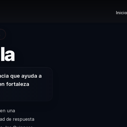
Inicio
A
| Conferenci
la
ncia que ayuda a
en fortaleza
 en una
dad de respuesta