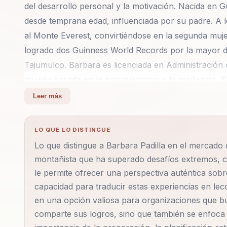
del desarrollo personal y la motivación. Nacida en
desde temprana edad, influenciada por su padre. A l
al Monte Everest, convirtiéndose en la segunda muj
logrado dos Guinness World Records por la mayor dis
Tajumulco. Barbara es licenciada en Administración d
de vida basada en la perseverancia y la resiliencia.
transformación del dolor en resultados significativos, 
Leer más
equipo. Su capacidad para conectar con las audienci
han llevado a ser una de las conferencistas más sol
LO QUE LO DISTINGUE
Padilla por su inspirador testimonio de superación y 
Lo que distingue a Barbara Padilla en el mercado
lecciones sobre liderazgo y motivación. Su discurs
montañista que ha superado desafíos extremos, c
una cultura organizacional basada en la determinac
le permite ofrecer una perspectiva auténtica sobr
actitud positiva. Barbara no solo comparte su histor
capacidad para traducir estas experiencias en lec
para la superación personal y profesional. Su mensaj
en una opción valiosa para organizaciones que bu
zona de confort y alcanzar resultados extraordinario
comparte sus logros, sino que también se enfoca 
entre la vida personal y profesional es un tema recu