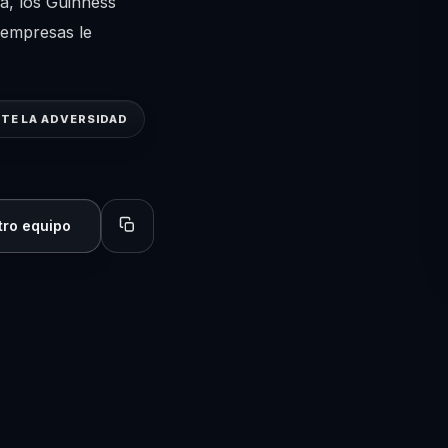
a, los Guinness
 empresas le
NTE LA ADVERSIDAD
tro equipo
Copiar perfil para compartir