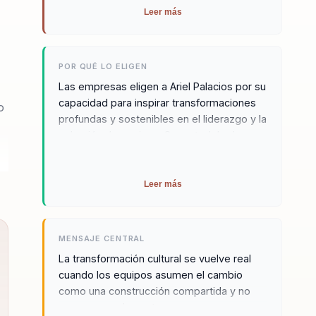
colectiva.
Leer más
POR QUÉ LO ELIGEN
Las empresas eligen a Ariel Palacios por su
capacidad para inspirar transformaciones
o
profundas y sostenibles en el liderazgo y la
cohesión de equipos. Su metodología
centrada en el liderazgo comprometido y la
comunicación clara permite a cada
miembro de una organización asumir un
Leer más
papel activo en el cambio. Ariel ha
demostrado ser especialmente efectivo en
la industria de la salud, donde las
MENSAJE CENTRAL
decisiones basadas en valores sólidos son
La transformación cultural se vuelve real
cruciales para el bienestar de las personas
cuando los equipos asumen el cambio
y el éxito de la organización.
como una construcción compartida y no
como una orden externa.