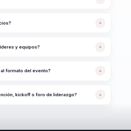
 la empresa. Esta visión ha sido especialmente efectiva en
s en valores sólidos son cruciales para el bienestar de las
ral, Liderazgo Transformador, Gestión del Cambio,
 y Comunicación Efectiva.
cios?
ural Desde Adentro", "Coaliciones de Liderazgo y
ara un Cambio Auténtico". Ariel Palacios pone
líderes y equipos?
e surgir desde el interior de la organización.
o presión, mejor coordinación entre líderes y equipos
 del evento. La sesión está pensada para dejar
 al formato del evento?
ea.
nsidad según la audiencia, el objetivo y el momento
esariales, gerentes de recursos humanos, equipos
nción, kickoff o foro de liderazgo?
conferencia sobre liderazgo y cultura con una salida
ue sostengan el cambio en el tiempo.