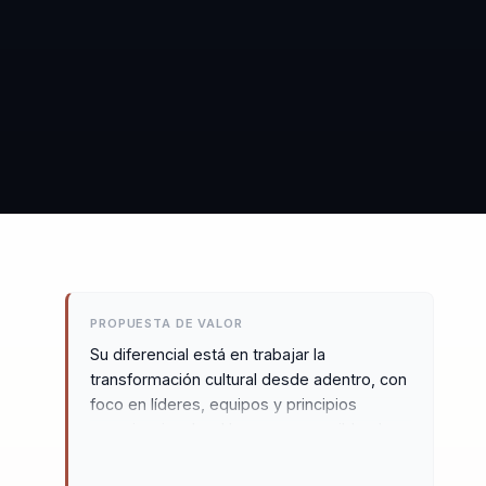
PROPUESTA DE VALOR
Su diferencial está en trabajar la
transformación cultural desde adentro, con
foco en líderes, equipos y principios
organizacionales. Hace comprensible el
cambio y lo vuelve una conversación
práctica sobre compromiso y evolución