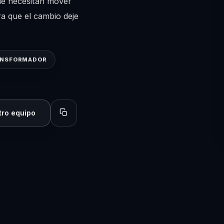
ue necesitan mover
a que el cambio deje
ANSFORMADOR
tro equipo
Copiar perfil para compartir