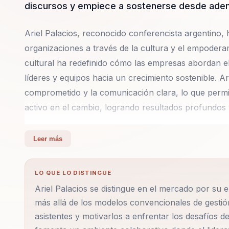
discursos y empiece a sostenerse desde aden
Ariel Palacios, reconocido conferencista argentino
organizaciones a través de la cultura y el empoder
cultural ha redefinido cómo las empresas abordan el
líderes y equipos hacia un crecimiento sostenible. A
comprometido y la comunicación clara, lo que perm
activo en el cambio, logrando resultados profundos
Ariel entiende que el éxito organizacional requiere m
Leer más
necesita una transformación cultural que involucre a
basa en construir coaliciones de líderes comprometi
LO QUE LO DISTINGUE
desafíos específicos de sus entornos. En sus confer
Ariel Palacios se distingue en el mercado por su 
colectivo y colaborativo puede potenciar a los equip
más allá de los modelos convencionales de gestió
del proceso de cambio.
asistentes y motivarlos a enfrentar los desafíos d