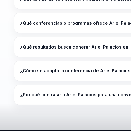
comenzando por los valores y principios que guían a
la industria de la salud, donde las decisiones basada
Ariel Palacios trabaja temas como Transformación Cultu
personas y el éxito de la organización.
Motivación de Equipos, Empoderamiento Organizacional
¿Qué conferencias o programas ofrece Ariel Pala
Su oferta incluye programas como "Transformación Cult
Cultura Colaborativa" y "Empoderamiento y Motivación p
¿Qué resultados busca generar Ariel Palacios en 
énfasis en que una transformación cultural verdadera deb
Ariel Palacios busca dejar más claridad para decidir baj
y una conversación útil que se pueda sostener después
¿Cómo se adapta la conferencia de Ariel Palacios
criterios aplicables y no solo una inspiración momentán
La conferencia se adapta en contenido, duración e inte
del evento. La sesión puede orientarse a líderes empr
¿Por qué contratar a Ariel Palacios para una conve
ejecutivos.
Es especialmente útil para empresas que necesitan una 
clara a cohesión, motivación y desarrollo de equipos q