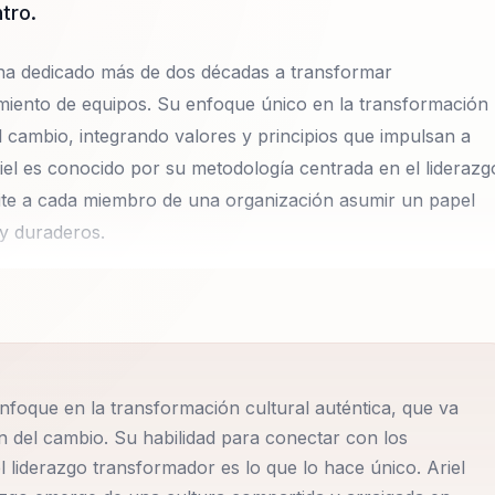
tro.
, ha dedicado más de dos décadas a transformar
amiento de equipos. Su enfoque único en la transformación
 cambio, integrando valores y principios que impulsan a
riel es conocido por su metodología centrada en el liderazg
ite a cada miembro de una organización asumir un papel
 y duraderos.
ás que cambios superficiales en políticas o tecnologías;
 todos los niveles de la organización. Su metodología se
dos que, a través de una comunicación eficaz, aborden los
encias, Ariel enfatiza cómo una cultura de liderazgo
enfoque en la transformación cultural auténtica, que va
os, permitiendo que cada miembro se sienta parte integral
n del cambio. Su habilidad para conectar con los
el liderazgo transformador es lo que lo hace único. Ariel