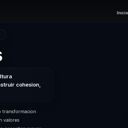
Inicio
A
– Conferencist
s
ltura
struir cohesion,
o transformacion
n valores