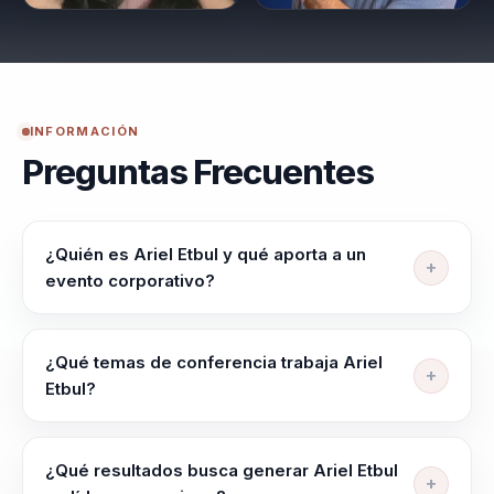
INFORMACIÓN
Preguntas Frecuentes
¿Quién es Ariel Etbul y qué aporta a un
evento corporativo?
Ariel Etbul ayuda a lideres de transformacion,
aprendizaje e innovacion organizacional a evitar
¿Qué temas de conferencia trabaja Ariel
estancamiento y acelerar adaptacion, creatividad y
Etbul?
evolucion del negocio. Su enfoque usa storytelling
Ariel Etbul trabaja temas como Innovación
para volver mas recordables los mensajes clave.
Organizacional, Liderazgo Transformacional, Cambio
¿Qué resultados busca generar Ariel Etbul
Organizacional y Ventas Estratégicas. La