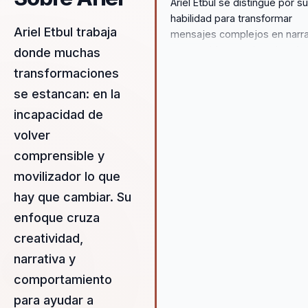
Ariel Etbul se distingue por s
habilidad para transformar
Ariel Etbul trabaja
mensajes complejos en narra
memorables que impulsan la
donde muchas
acción. Su enfoque en la
transformaciones
integración de la neurociencia
se estancan: en la
comportamiento humano en
decisiones prácticas ofrece 
incapacidad de
valor medible a las
volver
organizaciones, permitiéndol
comprensible y
pasar de la resistencia al ca
movilizador lo que
la innovación efectiva. Ariel
transforma la necesidad
hay que cambiar. Su
organizacional de adaptabilid
enfoque cruza
creatividad en resultados
creatividad,
concretos, asegurando que l
líderes no solo reaccionen al
narrativa y
cambio, sino que lo lideren. S
comportamiento
capacidad para conectar con 
para ayudar a
audiencias y su enfoque en