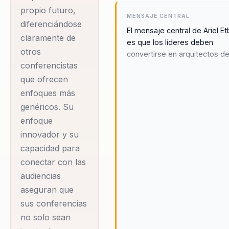
propio futuro,
MENSAJE CENTRAL
diferenciándose
El mensaje central de Ariel Et
claramente de
es que los líderes deben
otros
convertirse en arquitectos d
conferencistas
propio futuro organizacional,
utilizando la innovación y el
que ofrecen
storytelling para liderar el ca
enfoques más
y no solo adaptarse a él. A tr
genéricos. Su
de sus conferencias, Ariel bu
enfoque
empoderar a los líderes para
innovador y su
se conviertan en agentes de
capacidad para
cambio, capaces de inspirar 
guiar a sus equipos hacia un 
conectar con las
sostenible y duradero, en un
audiencias
mundo empresarial en const
aseguran que
evolución. Su enfoque en la
sus conferencias
integración de la neurociencia
no solo sean
comportamiento humano en