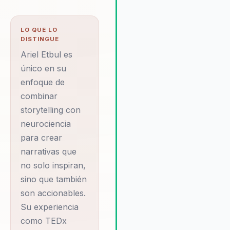
equipos autónomos y de alto
rendimiento. Ariel es una ele
LO QUE LO
estratégica para organizacio
DISTINGUE
que desean un cambio obser
Ariel Etbul es
en su liderazgo y cultura. Su
enfoque único de combinar
único en su
storytelling con neurociencia
enfoque de
narrativas que son memorabl
combinar
accionables, ayudando a las
storytelling con
organizaciones a pasar de la
neurociencia
resistencia al cambio a la
para crear
ejecución efectiva de nueva
ideas. Al integrar conocimien
narrativas que
de comportamiento humano 
no solo inspiran,
neurociencia, Ariel ofrece un
sino que también
enfoque único que permite a 
son accionables.
organizaciones no solo adap
Su experiencia
al cambio, sino liderarlo,
convirtiendo desafíos en
como TEDx