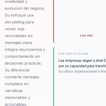
creatividad y
evolucion del negocio.
Su enfoque usa
storytelling para
volver mas
recordables los
Leer más
mensajes clave.
Integra neurociencia y
POR QUÉ LO ELIGEN
comportamiento en
Las empresas eligen a Ariel E
decisiones practicas.
por su capacidad para transf
Su diferencial
la cultura organizacional a tr
convierte mensajes
de conferencias que son tan
inspiradoras como prácticas.
complejos en
testimonios destacan su habi
narrativas
para conectar con las audienc
memorables y
su enfoque en resultados
accionables.
tangibles, como el desarrollo