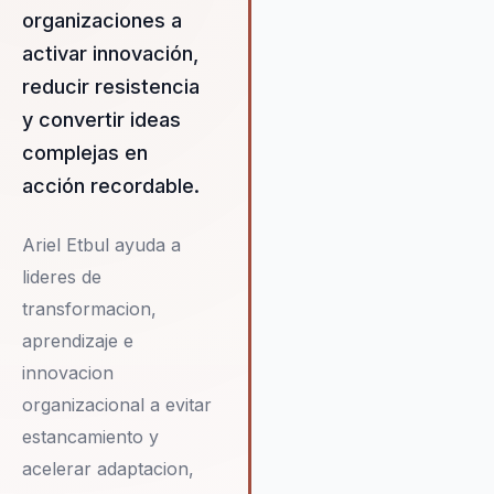
resultados tangibles, como e
organizaciones a
desarrollo de equipos autó
activar innovación,
y de alto rendimiento, lo
reducir resistencia
convierten en una elección
y convertir ideas
estratégica para organizacio
que desean un cambio obser
complejas en
en su liderazgo y cultura. Arie
acción recordable.
asegura un retorno de invers
claro al ayudar a las
Ariel Etbul ayuda a
organizaciones a pasar de la
resistencia al cambio a la
lideres de
ejecución efectiva de nueva
transformacion,
ideas, convirtiendo desafíos 
aprendizaje e
oportunidades de crecimient
innovacion
desarrollo.
organizacional a evitar
estancamiento y
acelerar adaptacion,