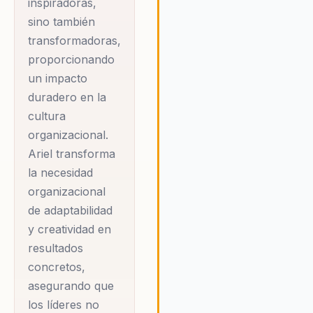
decisiones prácticas ofrece 
inspiradoras,
valor medible a las
sino también
organizaciones, permitiéndol
transformadoras,
pasar de la resistencia al ca
proporcionando
la innovación efectiva. Ariel
un impacto
transforma la necesidad
duradero en la
organizacional de adaptabilid
creatividad en resultados
cultura
concretos, asegurando que l
organizacional.
líderes no solo reaccionen al
Ariel transforma
cambio, sino que lo lideren.
la necesidad
organizacional
de adaptabilidad
y creatividad en
resultados
concretos,
asegurando que
los líderes no