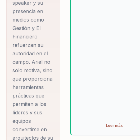
oportunidades de crecimient
speaker y su
desarrollo. Ariel asegura un
presencia en
retorno de inversión claro al
medios como
ayudar a las organizaciones 
Gestión y El
pasar de la resistencia al ca
Financiero
la ejecución efectiva de nue
ideas, convirtiendo desafíos 
refuerzan su
oportunidades de crecimient
autoridad en el
desarrollo.
campo. Ariel no
solo motiva, sino
que proporciona
herramientas
prácticas que
permiten a los
líderes y sus
equipos
Leer más
convertirse en
arquitectos de su