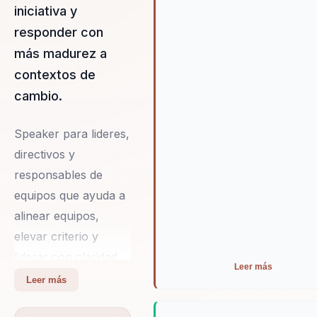
ayudado a numerosas
iniciativa y
organizaciones a superar
responder con
obstáculos y prosperar en
más madurez a
mercados competitivos. Adem
Antonio promueve la importan
contextos de
de la felicidad en el trabajo c
cambio.
un componente esencial para 
éxito, creando un ambiente d
Speaker para lideres,
trabajo positivo y productivo.
directivos y
responsables de
equipos que ayuda a
alinear equipos,
elevar criterio y
liderar con claridad
Leer más
en contextos
Leer más
complejos. Integra