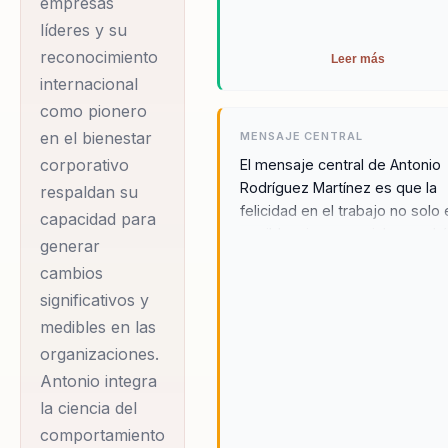
empresas
organizacional. Con
líderes y su
una trayectoria que
reconocimiento
Leer más
abarca múltiples
internacional
sectores, Antonio ha
como pionero
dedicado su carrera
en el bienestar
MENSAJE CENTRAL
a acompañar a
corporativo
El mensaje central de Antonio
líderes, directivos y
Rodríguez Martínez es que la
respaldan su
responsables de
felicidad en el trabajo no solo
capacidad para
posible, sino esencial para el 
equipos en el
generar
organizacional. Antonio sostie
proceso de dejar
cambios
que cuando los empleados es
atrás estructuras
significativos y
alineados con los valores y
desalineadas para
propósitos de la organización,
medibles en las
produce un aumento en la
consolidar un
organizaciones.
productividad y el compromiso
Antonio integra
liderazgo estratégico
través de su enfoque en la
la ciencia del
y cohesivo. Su
felicidad eficiente, Antonio en
comportamiento
enfoque se centra en
a las organizaciones a crear u