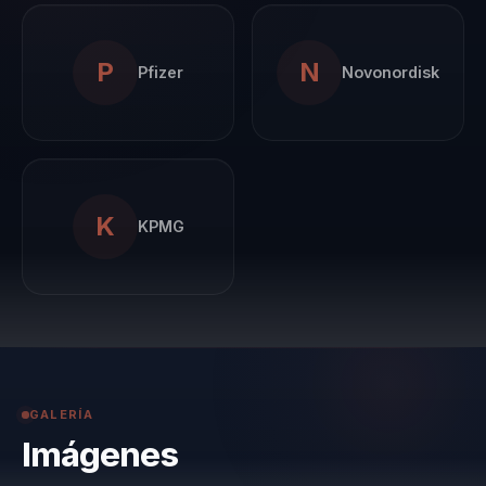
fomentan un cambio
cultural sostenible.
P
N
Pfizer
Novonordisk
Antonio ha trabajado
con empresas de
renombre como
Pfizer y KPMG,
donde ha
K
KPMG
implementado
estrategias que han
resultado en una
mejora significativa
en la cohesión y el
compromiso del
GALERÍA
equipo.
Imágenes