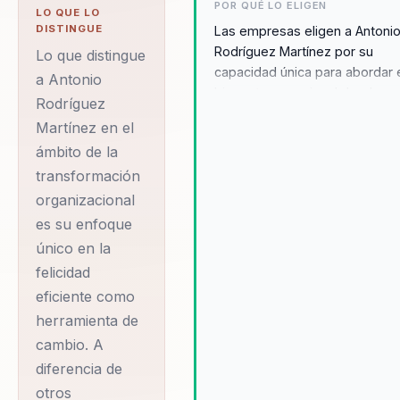
neurociencia y
POR QUÉ LO ELIGEN
LO QUE LO
comportamiento en
DISTINGUE
Las empresas eligen a Antoni
Rodríguez Martínez por su
decisiones practicas.
Lo que distingue
capacidad única para abordar 
Su diferencial:
a Antonio
bienestar emocional desde un
Rodríguez
combina ciencia del
perspectiva práctica y medible
Martínez en el
comportamiento con
enfoque en la felicidad eficien
ámbito de la
permite a las organizaciones 
aplicacion practica
solo mejorar el ambiente labor
transformación
para organizaciones.
sino también aumentar el
organizacional
Antonio Rodríguez
compromiso y la productivida
es su enfoque
Martínez se ha
sus equipos. Testimonios de
único en la
empresas como Pfizer y KPM
consolidado como
felicidad
destacan su habilidad para
una figura influyente
eficiente como
transformar culturas
en el ámbito del
organizacionales, logrando un
herramienta de
liderazgo y la
impacto positivo y duradero.
cambio. A
Antonio combina la ciencia del
transformación
diferencia de
comportamiento con aplicaci
organizacional. Con
otros