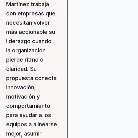
Martínez trabaja
atrás estructuras desalineadas
con empresas que
construir un liderazgo estraté
basado en el talento y la cultu
necesitan volver
organizacional. Su propuesta 
más accionable su
valor radica en su capacidad p
liderazgo cuando
combinar la ciencia del
comportamiento con aplicaci
la organización
prácticas, ofreciendo solucion
pierde ritmo o
personalizadas que abordan l
claridad. Su
desafíos únicos de cada
organización. A través de sus
propuesta conecta
conferencias y talleres, Antoni
innovación,
enseña a los líderes a desarrol
motivación y
una visión clara y a comunicarl
manera efectiva, inspirando a 
comportamiento
equipos a alcanzar metas
para ayudar a los
ambiciosas. Su enfoque en la
equipos a alinearse
motivación personal y la
mejor, asumir
innovación empresarial ha