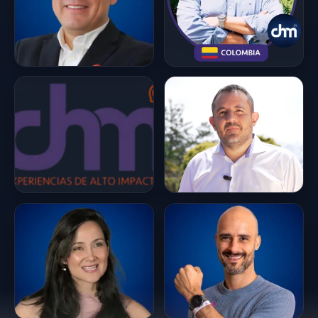
decisiones prácticas lo
han convertido en un
referente en su
campo. Además,
Andrés es un experto
en el uso del
eneagrama y en la
ruptura de
paradigmas, lo que le
permite ofrecer...