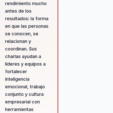
rendimiento mucho
desalineados a unidades
antes de los
altamente productivas. Andr
ofrece un valor medible al a
resultados: la forma
a las organizaciones a estab
en que las personas
relaciones efectivas y alcanz
se conocen, se
metas corporativas de mane
eficiente. Al integrar concep
relacionan y
programación neurolingüístic
coordinan. Sus
inteligencia emocional y lide
charlas ayudan a
estratégico, Andrés proporc
las empresas las herramient
líderes y equipos a
necesarias para superar des
fortalecer
y fomentar un entorno de tr
inteligencia
cohesivo. Su enfoque en la r
emocional, trabajo
de paradigmas y el uso del
eneagrama le permite ofrec
conjunto y cultura
soluciones innovadoras que
empresarial con
impulsan el crecimiento y el
herramientas
desarrollo organizacional.