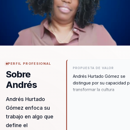
PERFIL PROFESIONAL
PROPUESTA DE VALOR
Sobre
Andrés Hurtado Gómez se
Andrés
distingue por su capacidad p
transformar la cultura
organizacional a través de s
Andrés Hurtado
Método Trepador. Su enfoqu
Gómez enfoca su
único combina la ciencia del
trabajo en algo que
comportamiento con aplicac
prácticas, permitiendo a las
define el
empresas pasar de equipos