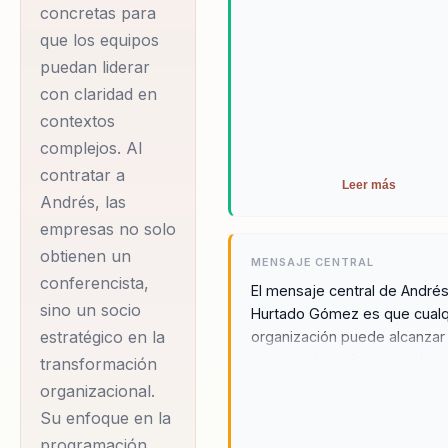
aliado invaluable para cualqu
concretas para
enfoque en la
empresa que desee alcanza
que los equipos
programación
metas más ambiciosas.
puedan liderar
neurolingüística, la
con claridad en
inteligencia emocion…
contextos
complejos. Al
Andrés Hurtado
contratar a
Leer más
Gómez es un
Andrés, las
conferencista de
empresas no solo
renombre que ha
obtienen un
MENSAJE CENTRAL
dedicado su carrera a
conferencista,
El mensaje central de André
acompañar a líderes,
sino un socio
Hurtado Gómez es que cualq
directivos y
estratégico en la
organización puede alcanzar
metas más ambiciosas al
responsables de
transformación
sincronizar los sueños perso
organizacional.
equipos en su camino
con los objetivos corporativ
Su enfoque en la
hacia el éxito
utilizando herramientas práct
programación