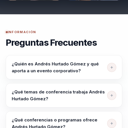
INFORMACIÓN
Preguntas Frecuentes
¿Quién es Andrés Hurtado Gómez y qué
aporta a un evento corporativo?
Speaker para lideres, directivos y responsables de
equipos que ayuda a alinear equipos, elevar criterio y
¿Qué temas de conferencia trabaja Andrés
liderar con claridad en contextos complejos. Integra
Hurtado Gómez?
neurociencia y comportamiento en decisiones
Andrés Hurtado Gómez trabaja temas como
practicas. liderazgo, talento y cultura organizacional:
Programación Neurolingüística, Inteligencia Emocional,
de equipos desalineados a liderazgo estrategico y
¿Qué conferencias o programas ofrece
Liderazgo Estratégico, Eneagrama, Romper
cohesion
Andrés Hurtado Gómez?