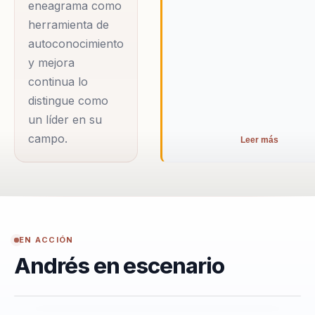
eneagrama como
organizacional,
herramienta de
permitiendo a las
autoconocimiento
organizaciones no
y mejora
solo alinear sus
continua lo
equipos, sino también
distingue como
elevar su criterio y
un líder en su
liderar con claridad en
campo.
Leer más
contextos complejos.
Andrés es conocido
por su habilidad para
combinar la ciencia del
comportamiento con
EN ACCIÓN
aplicaciones prácticas,
Andrés en escenario
lo que le permite
ofrecer soluciones