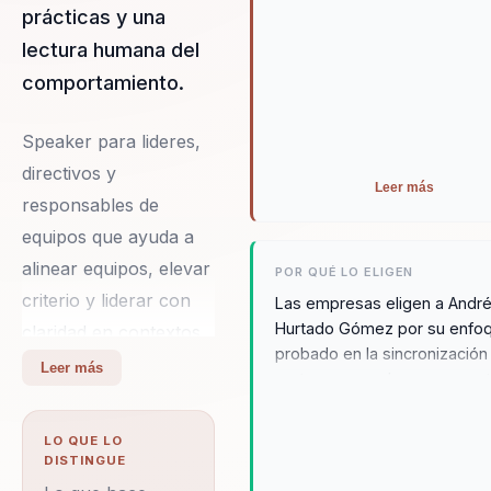
prácticas y una
lectura humana del
comportamiento.
Speaker para lideres,
directivos y
Leer más
responsables de
equipos que ayuda a
alinear equipos, elevar
POR QUÉ LO ELIGEN
criterio y liderar con
Las empresas eligen a Andr
Hurtado Gómez por su enfo
claridad en contextos
probado en la sincronización
complejos. Integra
Leer más
metas personales y corporat
neurociencia y
Su capacidad para romper
comportamiento en
paradigmas y establecer
LO QUE LO
conexiones efectivas ha sid
decisiones practicas.
DISTINGUE
clave para que más de 300
Su diferencial: