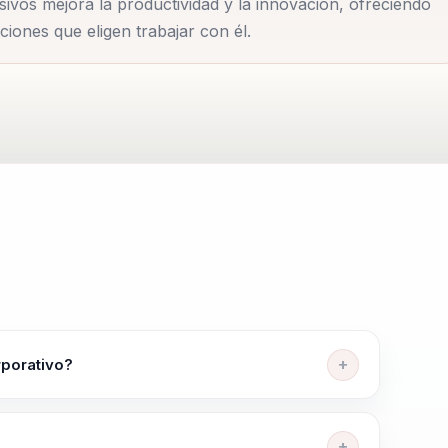
sivos mejora la productividad y la innovación, ofreciendo
de su público, garantizando relevancia y aplicabilidad.
ciones que eligen trabajar con él.
cidad para fomentar equipos inclusivos, promoviendo la
ductividad y la innovación. Ofrece herramientas prácticas 
 inmediato para mejorar su calidad de vida y desempeño
n preparadas para los desafíos del futuro.
rporativo?
re, especializado en longevidad social y diversidad
 ha dedicado a asistir a organizaciones en la