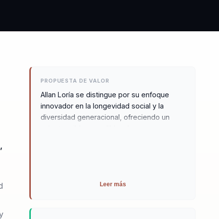
PROPUESTA DE VALOR
Allan Loría se distingue por su enfoque
innovador en la longevidad social y la
diversidad generacional, ofreciendo un
valor tangible y medible a las
organizaciones. Su metodología
,
personalizada, basada en datos concretos
y tendencias demográficas, permite a las
empresas integrar estrategias sostenibles
y colaborativas que transforman vidas y
d
Leer más
equipos. Allan conecta de manera efectiva
las tendencias demográficas con
y
soluciones prácticas, asegurando un