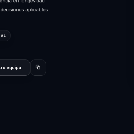
encia en longevidad
 decisiones aplicables
NAL
tro equipo
Copiar perfil para compartir