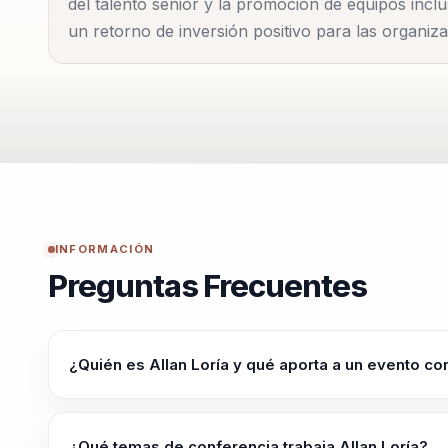
del talento senior y la promoción de equipos inclu
taller es diseñado según las necesidades específicas 
un retorno de inversión positivo para las organiza
Empresas y audiencias confían en Allan por su capa
colaboración entre generaciones para mejorar la pro
estrategias que las personas pueden implementar de
profesional, asegurando que las organizaciones esté
INFORMACIÓN
Preguntas Frecuentes
¿Quién es Allan Loría y qué aporta a un evento co
Allan Loría es un conferencista internacional de renomb
generacional. Con una trayectoria de más de 18 años, se
¿Qué temas de conferencia trabaja Allan Loría?