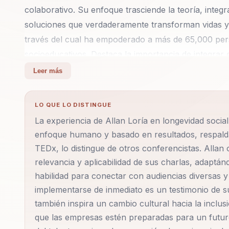
colaborativo. Su enfoque trasciende la teoría, inte
soluciones que verdaderamente transforman vidas y o
través del cual ha empoderado a más de 65,000 pe
socioeducativos. Destaca la importancia de integrar 
inclusión, sino como una estrategia efectiva para 
Leer más
consumidores emergentes. Su metodología incluye d
neuroprogramación, que ayudan a equipos y líderes a
LO QUE LO DISTINGUE
adaptabilidad. En sus conferencias, Allan subraya c
La experiencia de Allan Loría en longevidad socia
tienen un impacto directo en la calidad de vida futur
enfoque humano y basado en resultados, respald
experiencia y liderazgo de las generaciones mayores
TEDx, lo distingue de otros conferencistas. Allan
organizaciones. Su misión es clara: inspirar a indiv
relevancia y aplicabilidad de sus charlas, adaptá
calidad de vida y la sostenibilidad de sus equipos, 
habilidad para conectar con audiencias diversas 
Allan ha sido invitado a foros internacionales, med
implementarse de inmediato es un testimonio de su
sobre longevidad, habilidades críticas no técnicas y
también inspira un cambio cultural hacia la inclu
que las empresas estén preparadas para un futur
audiencias diversas está respaldada por más de 25,