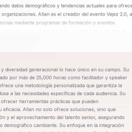
grando datos demográficos y tendencias actuales para ofrec
rganizaciones. Allan es el creador del evento Vejez 2.0, 
rsonas mediante programas de formación y eventos
el talento senior en los equipos, no solo como un acto de
aprovechar la experiencia acumulada en mercados y
inámicas intergeneracionales y herramientas de
 enfrentar los retos con creatividad, empatía y
ómo las decisiones tomadas entre los 25 y 55 años de edad
l y diversidad generacional lo hace único en su campo. Su
a. Además, enfatiza la importancia de revalorizar la
ado por más de 25,000 horas como facilitador y speaker
 para generar un impacto estratégico y sostenible en las
 ofrece una metodología personalizada que garantiza la
iduos y organizaciones a adoptar hábitos que mejoren su
ndose a las necesidades específicas de cada audiencia. Su
enfrentando de manera efectiva los cambios demográficos.
y ofrecer herramientas prácticas que pueden
ios de comunicación y eventos TEDx para compartir su visió
 eficacia. Allan no solo ofrece soluciones, sino que
 liderazgo transformador. Su capacidad para impactar
sión y el aprovechamiento del talento senior, asegurando
o demográfico cambiante. Su enfoque en la integración
000 horas como facilitador y speaker TEDx. Cada charla o