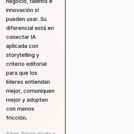
negocio, talento e
intervenciones personalizadas
que ayuden a los líderes a
innovación sí
aterrizar la IA en resultados
pueden usar. Su
concretos, asegurando que
diferencial está en
comprendan cómo utilizar est
herramientas para prepararse
conectar IA
adecuadamente para el futuro
aplicada con
trabajo. Al emplear técnicas d
storytelling y
storytelling, Alexis logra que l
mensajes clave sean más
criterio editorial
memorables y efectivos, lo q
para que los
facilita la adopción de nuevas
líderes entiendan
ideas dentro de las
mejor, comuniquen
organizaciones. Su diferencial
radica en su capacidad para
mejor y adopten
aportar rigor periodístico,
con menos
credibilidad pública y una habi
fricción.
excepcional para comunicar
temas complejos con claridad
autoridad. Esta combinación d
Alexis Socco ayuda a