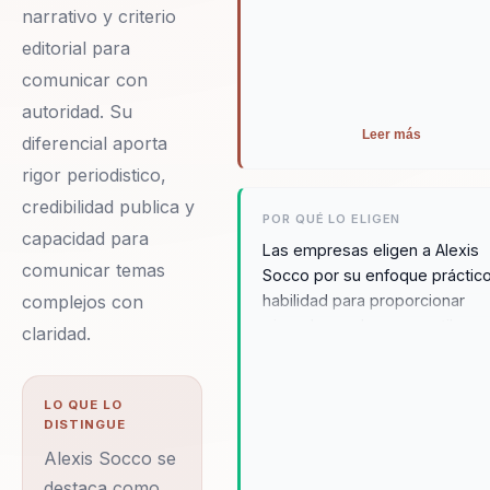
narrativo y criterio
editorial para
comunicar con
autoridad. Su
Leer más
diferencial aporta
rigor periodistico,
credibilidad publica y
POR QUÉ LO ELIGEN
capacidad para
Las empresas eligen a Alexis
comunicar temas
Socco por su enfoque práctico
complejos con
habilidad para proporcionar
ejemplos reales y su estilo
claridad.
dinámico que conecta con tod
tipo de públicos. Su experienc
internacional, combinada con 
LO QUE LO
DISTINGUE
capacidad para adaptarse a la
necesidades locales, lo convie
Alexis Socco se
en un aliado estratégico ideal 
destaca como