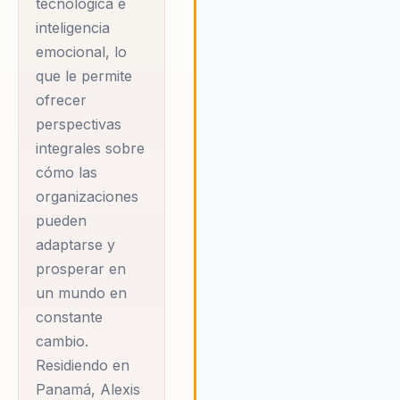
tecnológica e
sino también para potenciar el
inteligencia
talento humano y fomentar la
emocional, lo
innovación. Al combinar la IA c
que le permite
técnicas avanzadas de
neuromarketing, Alexis ayuda a
ofrecer
organizaciones a comprender
perspectivas
mejor el comportamiento del
integrales sobre
consumidor y a desarrollar
cómo las
estrategias efectivas que
organizaciones
impulsen el crecimiento y la
pueden
competitividad. Su enfoque se
centra en proporcionar a las
adaptarse y
organizaciones las herramient
prosperar en
el conocimiento necesarios pa
un mundo en
adaptarse y prosperar en un
constante
entorno digital en constante
cambio.
evolución.
Residiendo en
Panamá, Alexis