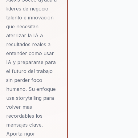
habilidades hace que Alexis s
lideres de negocio,
un recurso invaluable para
talento e innovacion
cualquier organización que bu
que necesitan
liderar el cambio en un entorn
digital cada vez más competiti
aterrizar la IA a
resultados reales a
entender como usar
IA y prepararse para
el futuro del trabajo
sin perder foco
humano. Su enfoque
usa storytelling para
volver mas
recordables los
mensajes clave.
Aporta rigor