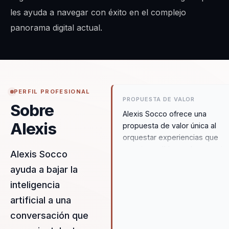
les ayuda a navegar con éxito en el complejo
panorama digital actual.
PERFIL PROFESIONAL
PROPUESTA DE VALOR
Sobre
Alexis Socco ofrece una
Alexis
propuesta de valor única al
orquestar experiencias que
permiten a líderes de negocio
Alexis Socco
talento e innovación superar la
ayuda a bajar la
fricción inicial con la inteligenci
inteligencia
artificial y construir organizac
con una adopción real y efecti
artificial a una
de estas tecnologías. Su enfo
conversación que
se centra en diseñar