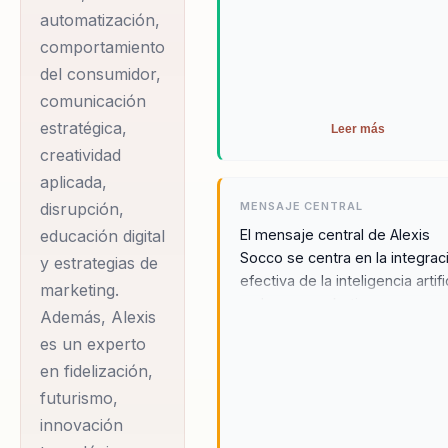
automatización,
comportamiento
del consumidor,
comunicación
estratégica,
Leer más
creatividad
aplicada,
disrupción,
MENSAJE CENTRAL
educación digital
El mensaje central de Alexis
Socco se centra en la integrac
y estrategias de
efectiva de la inteligencia artifi
marketing.
y el neuromarketing para
Además, Alexis
transformar organizaciones y
es un experto
liderar el cambio en un mundo
en fidelización,
cada vez más digitalizado. Ale
enfatiza la importancia de utili
futurismo,
estas tecnologías no solo par
innovación
mejorar la eficiencia operativa