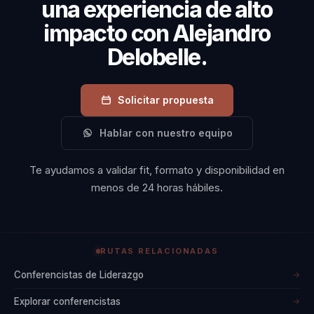
navegar los desafíos
una experiencia de alto
del mercado actual y
impacto con Alejandro
alcanzar sus objetivos
Delobelle.
estratégicos con
confianza y eficacia.
Solicitar propuesta
Hablar con nuestro equipo
Te ayudamos a validar fit, formato y disponibilidad en
menos de 24 horas hábiles.
RUTAS RELACIONADAS
Conferencistas de Liderazgo
→
Explorar conferencistas
→