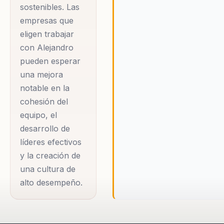
de valores
sostenibles. Las
corporativos,
empresas que
consolidando su
eligen trabajar
con Alejandro
reputación como un
pueden esperar
líder innovador y
una mejora
efectivo.
notable en la
cohesión del
Alejandro es conocido
equipo, el
por su enfoque en el
desarrollo de
liderazgo intencional,
líderes efectivos
donde cada acción
y la creación de
está respaldada por
una cultura de
una intención clara y
alto desempeño.
estratégica. Su
metodología equipa a
los líderes con