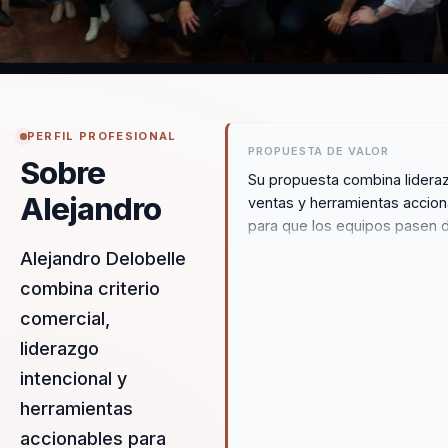
PERFIL PROFESIONAL
PROPUESTA DE VALOR
Sobre
Su propuesta combina lidera
Alejandro
ventas y herramientas accio
para que los equipos pasen d
intención a la implementación
Alejandro Delobelle
Ordena conversaciones sobr
combina criterio
cambio, desempeño y cultur
comercial,
una bajada concreta al negoc
liderazgo
intencional y
herramientas
accionables para