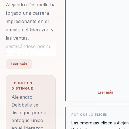
Alejandro Delobelle ha
forjado una carrera
impresionante en el
ámbito del liderazgo y
las ventas,
destacándose por su
habilidad para
convertir conceptos
Leer más
complejos en
herramientas
LO QUE LO
prácticas que las
DISTINGUE
Leer más
organizaciones
Alejandro
pueden implementar
Delobelle se
distingue por su
con facilidad. Su
POR QUÉ LO ELIGEN
enfoque único
trayectoria
Las empresas eligen a Aleja
en el liderazgo