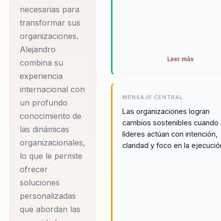
complementada por
necesarias para
estudios en Estrategia
transformar sus
de Ventas en la
organizaciones.
Kellogg School of
Alejandro
Management.
Leer más
combina su
experiencia
Durante su tiempo en
internacional con
MENSAJE CENTRAL
un profundo
AGA LINDE
Las organizaciones logran
conocimiento de
Healthcare, Alejandro
cambios sostenibles cuando
las dinámicas
gestionó equipos y
líderes actúan con intención,
organizacionales,
estrategias en siete
claridad y foco en la ejecució
lo que le permite
países, demostrando
ofrecer
su capacidad para
soluciones
alinear culturas
personalizadas
diversas y procesos
que abordan las
complejos. Esta