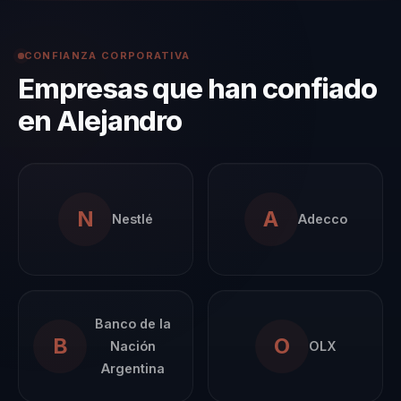
herramientas
prácticas para motivar
CONFIANZA CORPORATIVA
a sus equipos,
Empresas que han confiado
fomentar el
en Alejandro
compromiso y
desarrollar culturas de
alto desempeño. Las
conferencias de
N
A
Nestlé
Adecco
Alejandro abordan
temas críticos que son
esenciales para el
éxito organizacional
Banco de la
en el entorno
B
O
Nación
OLX
empresarial actual,
Argentina
como el liderazgo