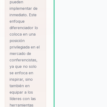
pueden
resultados tangibles para las
dinámica
implementar de
organizaciones. Su habilidad 
organizacional y la
conectar con audiencias dive
inmediato. Este
importancia del
y su enfoque práctico y orie
enfoque
desarrollo de talento.
a resultados aseguran que la
diferenciador lo
organizaciones puedan
Su formación
coloca en una
implementar cambios
académica es
posición
significativos y sostenibles 
igualmente
privilegiada en el
impulsen su éxito a largo pla
impresionante, con
mercado de
una certificación
conferencistas,
ya que no solo
internacional como
se enfoca en
Tutor en Liderazgo,
inspirar, sino
Coaching y
también en
Facilitación de la
equipar a los
Universidad de
líderes con las
Cambridge,
herramientas