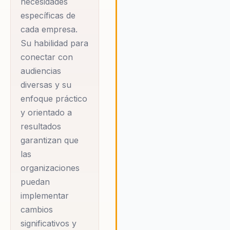
necesidades
experiencia le permitió
específicas de
desarrollar una
cada empresa.
comprensión única de
Su habilidad para
cómo las diferencias
conectar con
culturales pueden
audiencias
diversas y su
influir en la efectividad
enfoque práctico
del liderazgo y la
y orientado a
gestión del cambio. En
resultados
Naturgy, como
garantizan que
Gerente de
las
Capacitación,
organizaciones
Alejandro lideró
puedan
iniciativas clave de
implementar
gestión del cambio,
cambios
agilidad y desarrollo
significativos y