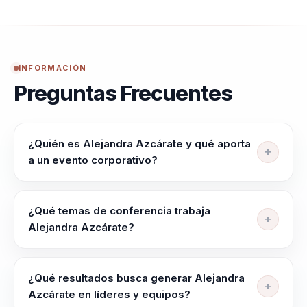
INFORMACIÓN
Preguntas Frecuentes
¿Quién es Alejandra Azcárate y qué aporta
a un evento corporativo?
Speaker para lideres, directivos y responsables de
equipos que ayuda a alinear equipos, elevar criterio y
¿Qué temas de conferencia trabaja
liderar con claridad en contextos complejos. Integra
Alejandra Azcárate?
neurociencia y comportamiento en decisiones
Alejandra Azcárate trabaja temas como Inteligencia
practicas. liderazgo, talento y cultura organizacional:
Emocional, Comunicación Efectiva, Empoderamiento
de equipos desalineados a liderazgo estrategico y
¿Qué resultados busca generar Alejandra
Femenino, Liderazgo Transformacional, Inspiración y
cohesion
Azcárate en líderes y equipos?