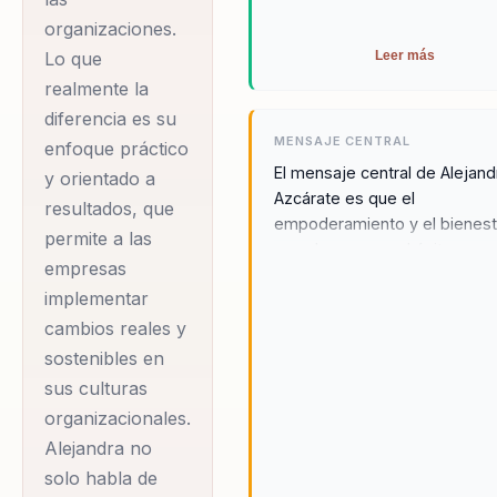
Alejandra ha sabido
organizaciones.
trasladar su
Leer más
Lo que
experiencia a la
realmente la
formación de líderes y
diferencia es su
equipos de alto
MENSAJE CENTRAL
enfoque práctico
rendimiento. Su
El mensaje central de Alejand
y orientado a
Azcárate es que el
enfoque se centra en
resultados, que
empoderamiento y el bienest
ayudar a líderes,
permite a las
son claves para el éxito pers
empresas
directivos y
organizacional. A través de s
implementar
responsables de
conferencias, promueve la
importancia de la resiliencia y
cambios reales y
equipos a dejar atrás
inteligencia emocional como
sostenibles en
la desalineación y a
herramientas esenciales para
sus culturas
consolidar un
enfrentar desafíos y lograr un
organizacionales.
cambio significativo. Alejandr
liderazgo estratégico
Alejandra no
enseña que, al desarrollar es
que promueva la
solo habla de
habilidades, los líderes pued
cohesión y el enfoque