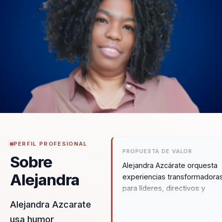
PERFIL PROFESIONAL
PROPUESTA DE VALOR
Sobre
Alejandra Azcárate orquesta
Alejandra
experiencias transformadora
para líderes, directivos y
responsables de equipos,
Alejandra Azcarate
ayudándoles a dejar atrás la
usa humor,