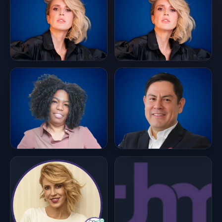
los ejes centrales de
su trabajo. Alejandra
inspira a las mujeres a
asumir roles de
liderazgo, desafiando
las barreras
tradicionales y
promoviendo la
igualdad de
oportunidades en el
ámbito...