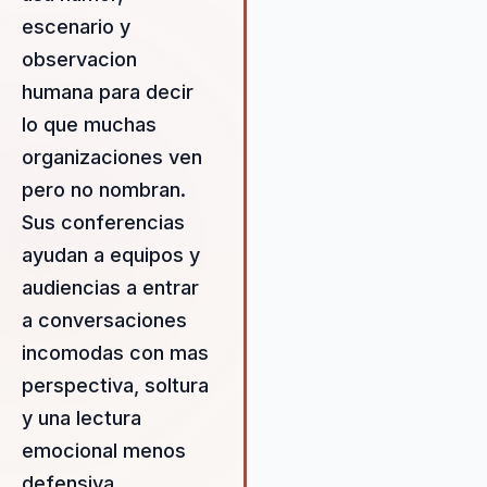
desalineación y a construir un
escenario y
liderazgo estratégico basado
el talento y la cultura
observacion
organizacional. Con un enfoq
humana para decir
multifacético que abarca el
lo que muchas
bienestar, el empoderamient
femenino, la inspiración, la
organizaciones ven
inteligencia emocional y la
pero no nombran.
resiliencia, Alejandra ofrece u
Sus conferencias
valor único a las organizacio
que buscan un cambio real y
ayudan a equipos y
sostenible. Como modelo,
audiencias a entrar
presentadora, locutora,
a conversaciones
comediante y actriz colombia
Alejandra ha dejado una huell
incomodas con mas
imborrable en el mundo del
perspectiva, soltura
entretenimiento, lo que le pe
y una lectura
conectar con las audiencias 
emocional menos
manera auténtica y efectiva.
Graduada en Periodismo de
defensiva.