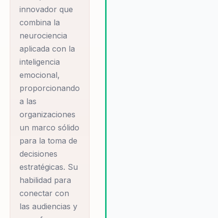
para inspirar y empoderar a lo
innovador que
equipos la convierte en una
combina la
elección ideal para cualquier
neurociencia
organización que busque
aplicada con la
fortalecer su liderazgo y cultur
inteligencia
organizacional.
emocional,
proporcionando
a las
organizaciones
un marco sólido
para la toma de
decisiones
estratégicas. Su
habilidad para
conectar con
las audiencias y