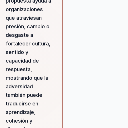
propuesta ayuda a
utiliza su experiencia personal
organizaciones
profesional para ofrecer
perspectivas únicas que desaf
que atraviesan
las nociones tradicionales de
presión, cambio o
éxito, alentando a las
desgaste a
organizaciones a adoptar una
fortalecer cultura,
cultura de crecimiento y
superación continua. Su habili
sentido y
para integrar la neurociencia y 
capacidad de
comportamiento en decisione
respuesta,
prácticas asegura que las
organizaciones no solo se
mostrando que la
adapten al cambio, sino que
adversidad
prosperen en él, convirtiendo l
también puede
adversidad en una ventaja
competitiva. Además, Adriana 
traducirse en
enfoca en desarrollar habilida
aprendizaje,
de liderazgo transformador q
cohesión y
permiten a los líderes no solo