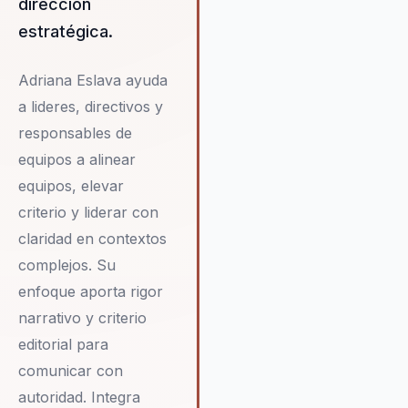
dirección
enfrentar los desafíos del
presente, sino también prepar
estratégica.
sus equipos para el futuro. Su
enfoque en la inteligencia
Adriana Eslava ayuda
emocional y la resiliencia
a lideres, directivos y
proporciona a los líderes las
herramientas necesarias para
responsables de
enfrentar los desafíos del mu
equipos a alinear
moderno con confianza y
equipos, elevar
determinación. En resumen,
criterio y liderar con
Adriana Eslava es una aliada
valiosa para cualquier organiz
claridad en contextos
que busque fortalecer su
complejos. Su
liderazgo y cultura organizacion
enfoque aporta rigor
narrativo y criterio
editorial para
comunicar con
autoridad. Integra