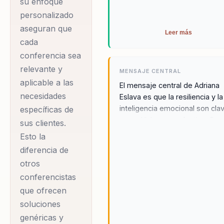
su enfoque
personalizado
aseguran que
Leer más
cada
conferencia sea
relevante y
MENSAJE CENTRAL
aplicable a las
El mensaje central de Adriana
necesidades
Eslava es que la resiliencia y la
inteligencia emocional son cla
específicas de
para el liderazgo efectivo. Su
sus clientes.
visión es que, al enfrentar y
Esto la
superar la adversidad, los líde
diferencia de
pueden inspirar y empoderar 
otros
sus equipos, logrando una
conferencistas
transformación organizacional
duradera. Adriana utiliza su
que ofrecen
experiencia personal y profesi
soluciones
para ofrecer perspectivas úni
genéricas y
que desafían las nociones