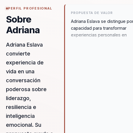
PERFIL PROFESIONAL
PROPUESTA DE VALOR
Sobre
Adriana Eslava se distingue po
Adriana
capacidad para transformar
experiencias personales en
lecciones de liderazgo
Adriana Eslava
organizacional. Su enfoque en 
convierte
resiliencia y la inteligencia
experiencia de
emocional ofrece a las empre
un valor medible al permitirles
vida en una
convertir desafíos en
conversación
oportunidades de crecimiento.
poderosa sobre
través de sus conferencias,
Adriana proporciona a los líder
liderazgo,
las herramientas necesarias p
resiliencia e
inspirar y empoderar a sus
inteligencia
equipos, logrando una
transformación tangible en la
emocional. Su
cultura organizacional. Adriana