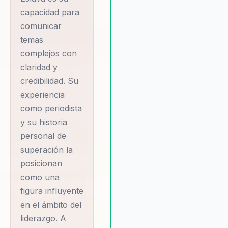
emocional proporciona a los
capacidad para
líderes las herramientas
comunicar
necesarias para enfrentar
temas
desafíos con confianza.
Testimonios de clientes desta
complejos con
su habilidad para inspirar y
claridad y
empoderar a los equipos,
credibilidad. Su
logrando una transformación
experiencia
observable en la cultura
como periodista
organizacional. Adriana es
y su historia
conocida por su enfoque
innovador que combina la
personal de
neurociencia aplicada con la
superación la
inteligencia emocional,
posicionan
proporcionando a las
como una
organizaciones un marco sólid
figura influyente
para la toma de decisiones
en el ámbito del
estratégicas. Su habilidad para
conectar con las audiencias y 
liderazgo. A