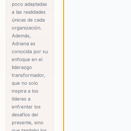
poco adaptadas
tradicionales de éxito, alentan
a las realidades
las organizaciones a adoptar 
únicas de cada
cultura de crecimiento y
superación continua. A través 
organización.
sus conferencias, Adriana
Además,
proporciona a los líderes las
Adriana es
herramientas necesarias para
conocida por su
inspirar y empoderar a sus
enfoque en el
equipos, logrando una
transformación tangible en la
liderazgo
cultura organizacional. Su enf
transformador,
en la inteligencia emocional y l
que no solo
resiliencia ofrece a los líderes 
inspira a los
herramientas necesarias para
líderes a
enfrentar los desafíos del mu
enfrentar los
moderno con confianza y
determinación. En resumen,
desafíos del
Adriana Eslava es una aliada
presente, sino
valiosa para cualquier organiz
que también los