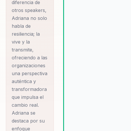
enfoque personalizado asegu
diferencia de
que cada conferencia sea
otros speakers,
relevante y aplicable a las
Adriana no solo
necesidades específicas de s
habla de
clientes. Esto la diferencia de
resiliencia; la
otros conferencistas que ofre
soluciones genéricas y poco
vive y la
adaptadas a las realidades úni
transmite,
de cada organización. Además
ofreciendo a las
Adriana es una defensora
organizaciones
apasionada de la transformaci
una perspectiva
personal y organizacional, y su
trabajo ha sido fundamental p
auténtica y
muchas empresas que busca
transformadora
redefinir su cultura y liderazgo
que impulsa el
enfoque en el liderazgo
cambio real.
transformador ofrece a las
Adriana se
organizaciones una ventaja
destaca por su
competitiva en un mundo en
constante cambio, y su capac
enfoque